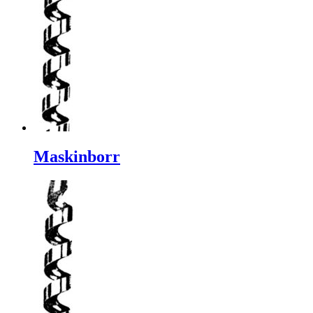
Maskinborr