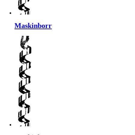
Maskinborr