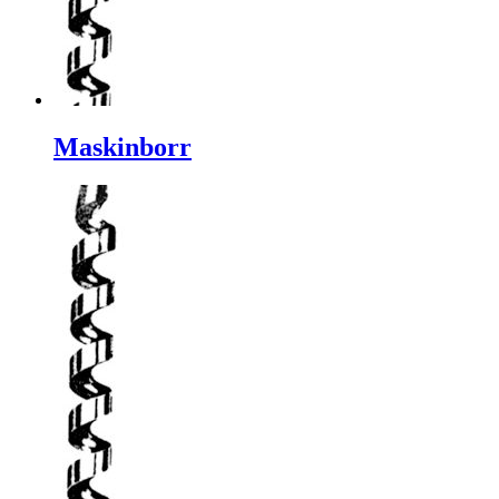
Maskinborr