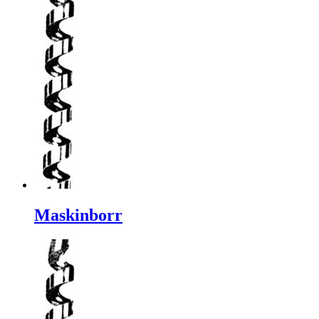
Maskinborr