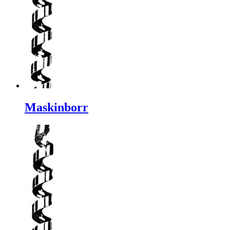
Maskinborr