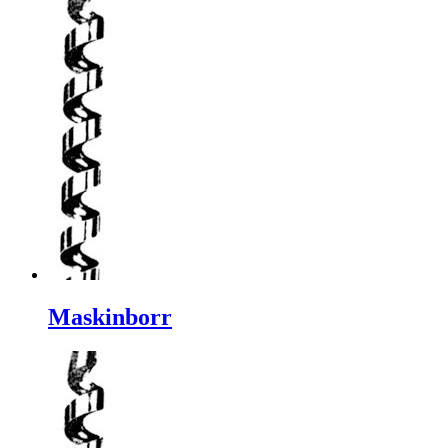
Maskinborr