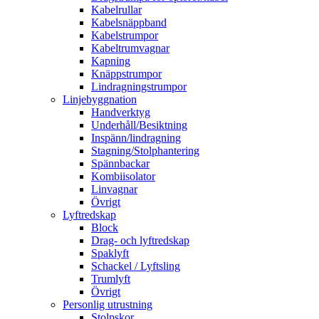
Kabelrullar
Kabelsnäppband
Kabelstrumpor
Kabeltrumvagnar
Kapning
Knäppstrumpor
Lindragningstrumpor
Linjebyggnation
Handverktyg
Underhåll/Besiktning
Inspänn/lindragning
Stagning/Stolphantering
Spännbackar
Kombiisolator
Linvagnar
Övrigt
Lyftredskap
Block
Drag- och lyftredskap
Spaklyft
Schackel / Lyftsling
Trumlyft
Övrigt
Personlig utrustning
Stolpskor