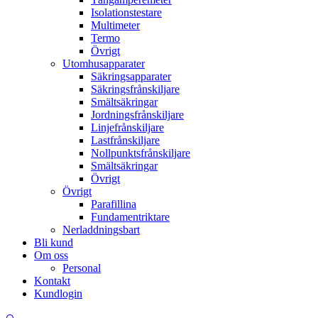
Isolationstestare
Multimeter
Termo
Övrigt
Utomhusapparater
Säkringsapparater
Säkringsfrånskiljare
Smältsäkringar
Jordningsfrånskiljare
Linjefrånskiljare
Lastfrånskiljare
Nollpunktsfrånskiljare
Smältsäkringar
Övrigt
Övrigt
Parafillina
Fundamentriktare
Nerladdningsbart
Bli kund
Om oss
Personal
Kontakt
Kundlogin