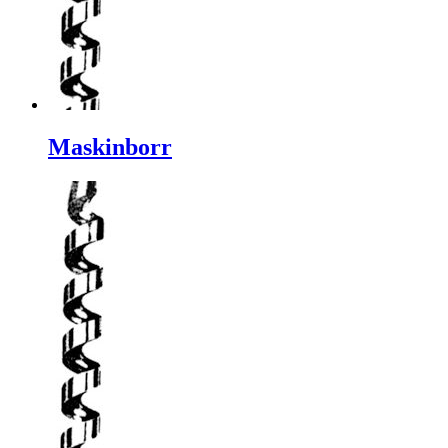
Maskinborr