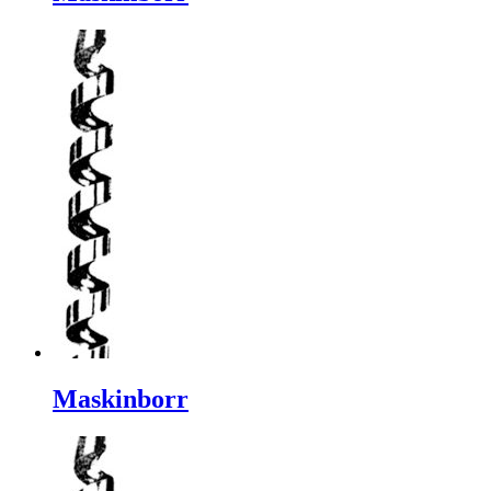
Maskinborr