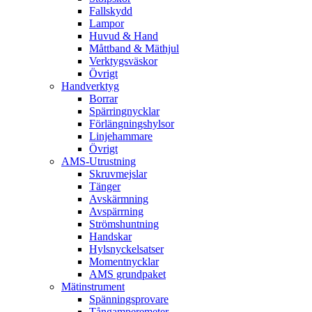
Fallskydd
Lampor
Huvud & Hand
Måttband & Mäthjul
Verktygsväskor
Övrigt
Handverktyg
Borrar
Spärringnycklar
Förlängningshylsor
Linjehammare
Övrigt
AMS-Utrustning
Skruvmejslar
Tänger
Avskärmning
Avspärrning
Strömshuntning
Handskar
Hylsnyckelsatser
Momentnycklar
AMS grundpaket
Mätinstrument
Spänningsprovare
Tångamperemeter