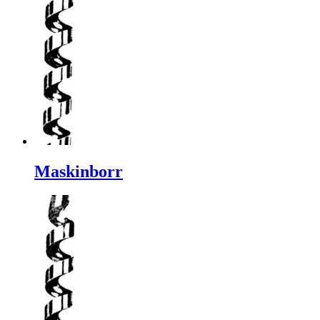
Maskinborr