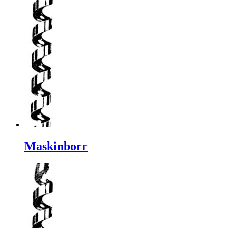
Maskinborr