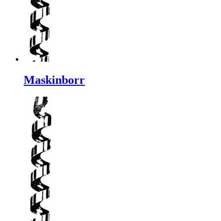
Maskinborr