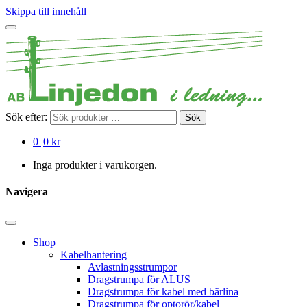
Skippa till innehåll
Sök efter:
Sök
0
|
0 kr
Inga produkter i varukorgen.
Navigera
Shop
Kabelhantering
Avlastningsstrumpor
Dragstrumpa för ALUS
Dragstrumpa för kabel med bärlina
Dragstrumpa för optorör/kabel