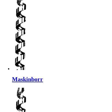
Maskinborr