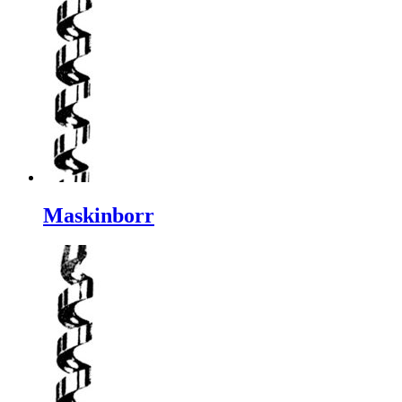
Maskinborr