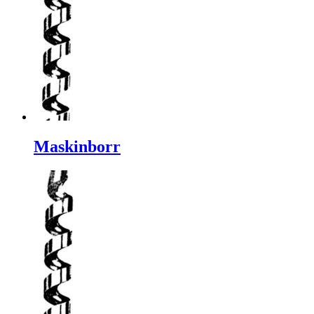
Maskinborr