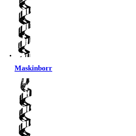
Maskinborr