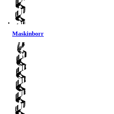
Maskinborr