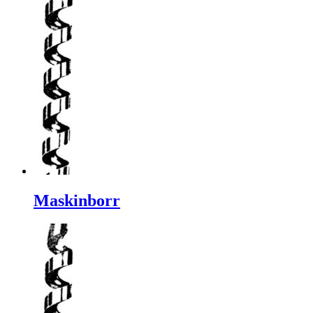
Maskinborr