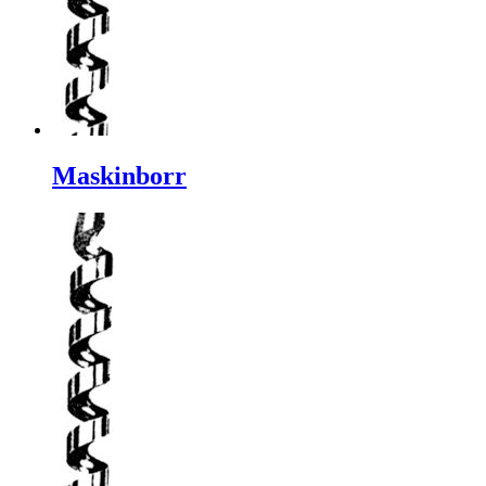
Maskinborr