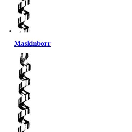
Maskinborr