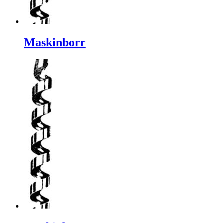
Maskinborr