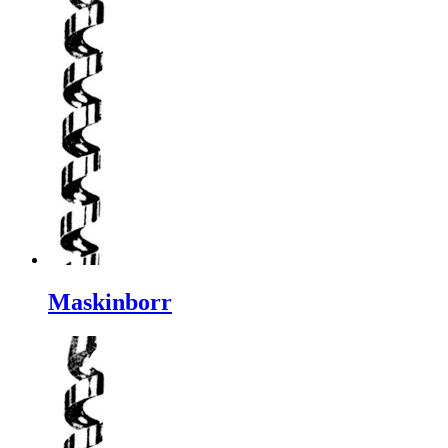
Maskinborr