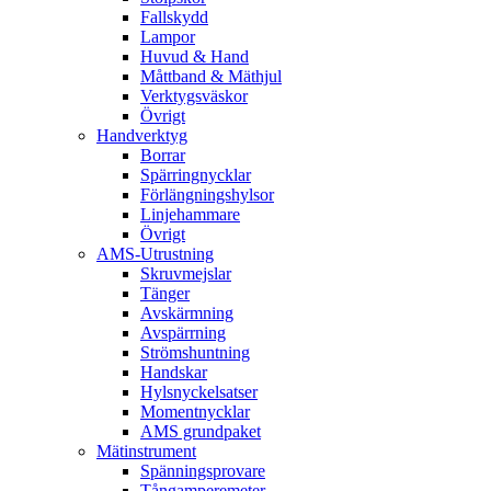
Fallskydd
Lampor
Huvud & Hand
Måttband & Mäthjul
Verktygsväskor
Övrigt
Handverktyg
Borrar
Spärringnycklar
Förlängningshylsor
Linjehammare
Övrigt
AMS-Utrustning
Skruvmejslar
Tänger
Avskärmning
Avspärrning
Strömshuntning
Handskar
Hylsnyckelsatser
Momentnycklar
AMS grundpaket
Mätinstrument
Spänningsprovare
Tångamperemeter