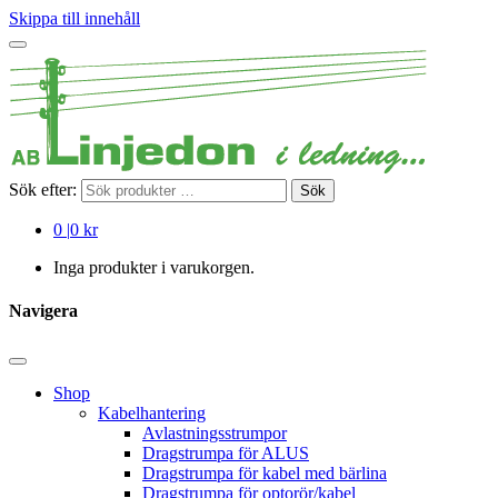
Skippa till innehåll
Sök efter:
Sök
0
|
0 kr
Inga produkter i varukorgen.
Navigera
Shop
Kabelhantering
Avlastningsstrumpor
Dragstrumpa för ALUS
Dragstrumpa för kabel med bärlina
Dragstrumpa för optorör/kabel