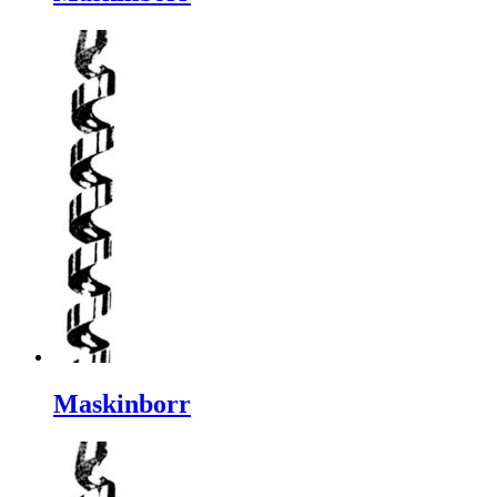
Maskinborr