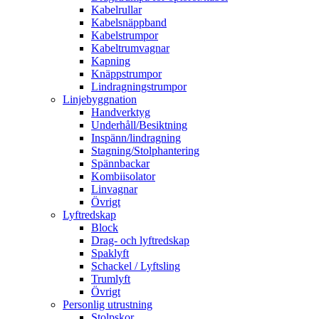
Kabelrullar
Kabelsnäppband
Kabelstrumpor
Kabeltrumvagnar
Kapning
Knäppstrumpor
Lindragningstrumpor
Linjebyggnation
Handverktyg
Underhåll/Besiktning
Inspänn/lindragning
Stagning/Stolphantering
Spännbackar
Kombiisolator
Linvagnar
Övrigt
Lyftredskap
Block
Drag- och lyftredskap
Spaklyft
Schackel / Lyftsling
Trumlyft
Övrigt
Personlig utrustning
Stolpskor