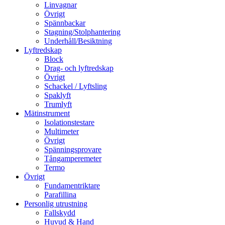
Linvagnar
Övrigt
Spännbackar
Stagning/Stolphantering
Underhåll/Besiktning
Lyftredskap
Block
Drag- och lyftredskap
Övrigt
Schackel / Lyftsling
Spaklyft
Trumlyft
Mätinstrument
Isolationstestare
Multimeter
Övrigt
Spänningsprovare
Tångamperemeter
Termo
Övrigt
Fundamentriktare
Parafillina
Personlig utrustning
Fallskydd
Huvud & Hand