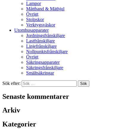
Lampor
Måttband & Mäthjul
Övrigt
Stolpskor
Verktygsväskor
Utomhusapparater
Jordningsfrånskiljare
Lastfrånskiljare
Linjefrånskiljare
Nollpunktsfrånskiljare
Övrigt
Säkringsapparater
Säkringsfrånskiljare
Smältsäkringar
Sök efter:
Senaste kommentarer
Arkiv
Kategorier