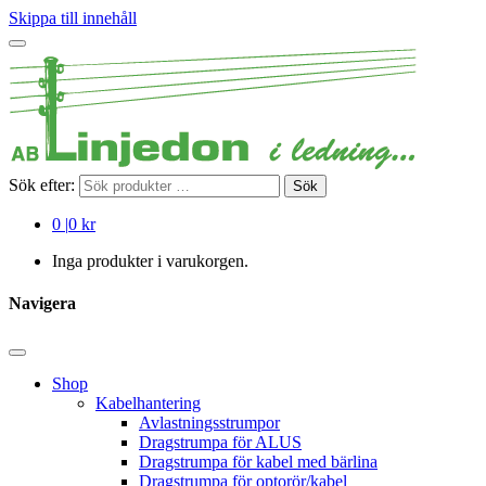
Skippa till innehåll
Sök efter:
Sök
0
|
0 kr
Inga produkter i varukorgen.
Navigera
Shop
Kabelhantering
Avlastningsstrumpor
Dragstrumpa för ALUS
Dragstrumpa för kabel med bärlina
Dragstrumpa för optorör/kabel