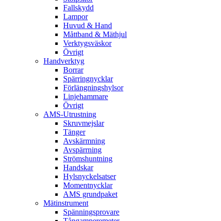
Fallskydd
Lampor
Huvud & Hand
Måttband & Mäthjul
Verktygsväskor
Övrigt
Handverktyg
Borrar
Spärringnycklar
Förlängningshylsor
Linjehammare
Övrigt
AMS-Utrustning
Skruvmejslar
Tänger
Avskärmning
Avspärrning
Strömshuntning
Handskar
Hylsnyckelsatser
Momentnycklar
AMS grundpaket
Mätinstrument
Spänningsprovare
Tångamperemeter