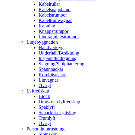
Kabelrullar
Kabelsnäppband
Kabelstrumpor
Kabeltrumvagnar
Kapning
Knäppstrumpor
Lindragningstrumpor
Linjebyggnation
Handverktyg
Underhåll/Besiktning
Inspänn/lindragning
Stagning/Stolphantering
Spännbackar
Kombiisolator
Linvagnar
Övrigt
Lyftredskap
Block
Drag- och lyftredskap
Spaklyft
Schackel / Lyftsling
Trumlyft
Övrigt
Personlig utrustning
Stolpskor