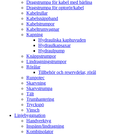
Dragstrumpa för kabel med bärlina
Dragstrumpa för optorör/kabel
Kabelrullar
Kabelsnäppband
Kabelstrumpor
Kabeltrumvagnar
Kapning
Hydrauliska kaphuvuden
Hydraulkapsaxar
Hydraulpump
Knäppstrumpor
Lindragningstrumpor
Rörålar
Tillbehör och reservdelar, rörål
Runpotec
Skarvning
Skarvstrumpa
Tält
Trumhantering
Tryckspö
Vinsch
Linjebyggnation
Handverktyg
Inspänn/lindragning
Kombiisolator