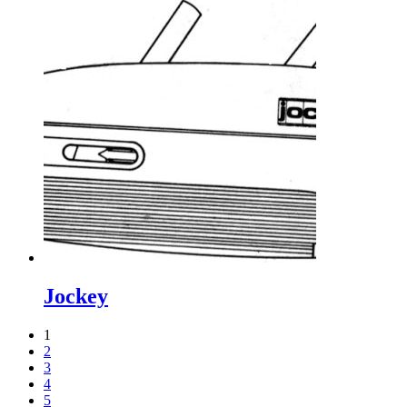
Jockey
1
2
3
4
5