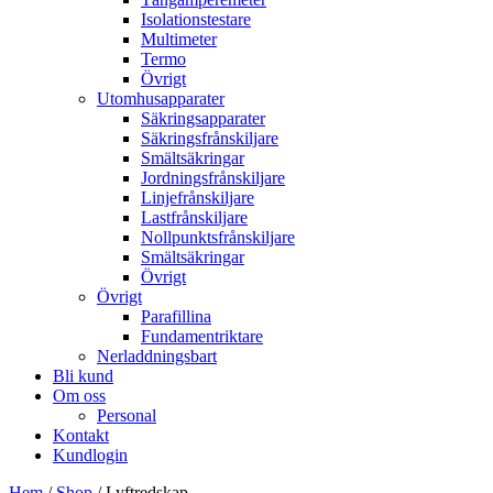
Isolationstestare
Multimeter
Termo
Övrigt
Utomhusapparater
Säkringsapparater
Säkringsfrånskiljare
Smältsäkringar
Jordningsfrånskiljare
Linjefrånskiljare
Lastfrånskiljare
Nollpunktsfrånskiljare
Smältsäkringar
Övrigt
Övrigt
Parafillina
Fundamentriktare
Nerladdningsbart
Bli kund
Om oss
Personal
Kontakt
Kundlogin
Hem
/
Shop
/ Lyftredskap