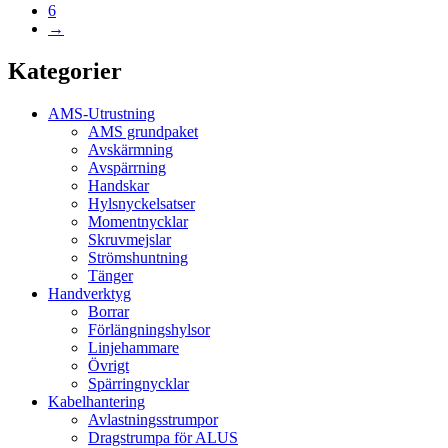
6
→
Kategorier
AMS-Utrustning
AMS grundpaket
Avskärmning
Avspärrning
Handskar
Hylsnyckelsatser
Momentnycklar
Skruvmejslar
Strömshuntning
Tänger
Handverktyg
Borrar
Förlängningshylsor
Linjehammare
Övrigt
Spärringnycklar
Kabelhantering
Avlastningsstrumpor
Dragstrumpa för ALUS