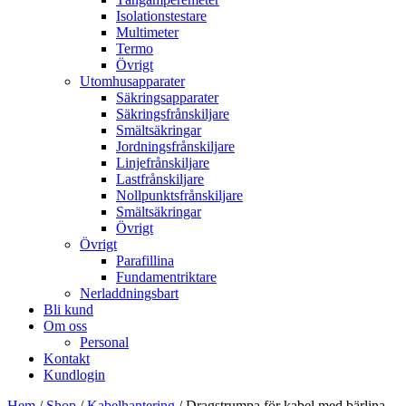
Isolationstestare
Multimeter
Termo
Övrigt
Utomhusapparater
Säkringsapparater
Säkringsfrånskiljare
Smältsäkringar
Jordningsfrånskiljare
Linjefrånskiljare
Lastfrånskiljare
Nollpunktsfrånskiljare
Smältsäkringar
Övrigt
Övrigt
Parafillina
Fundamentriktare
Nerladdningsbart
Bli kund
Om oss
Personal
Kontakt
Kundlogin
Hem
/
Shop
/
Kabelhantering
/ Dragstrumpa för kabel med bärlina