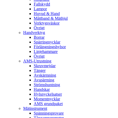
Fallskydd
Lampor
Huvud & Hand
Måttband & Mäthjul
Verktygsväskor
Övrigt
Handverktyg
Borrar
Spärringnycklar
Förlängningshylsor
Linjehammare
Övrigt
AMS-Utrustning
Skruvmejslar
Tänger
Avskärmning
Avspärrning
Strömshuntning
Handskar
Hylsnyckelsatser
Momentnycklar
AMS grundpaket
Mätinstrument
Spänningsprovare
Tångamperemeter