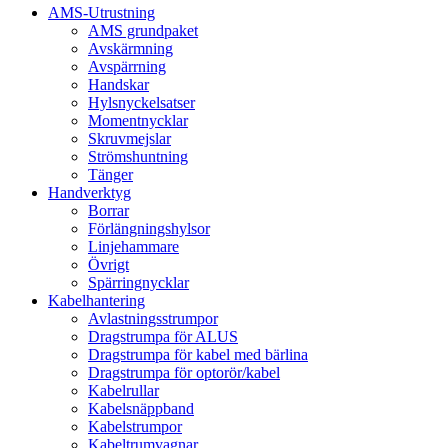
AMS-Utrustning
AMS grundpaket
Avskärmning
Avspärrning
Handskar
Hylsnyckelsatser
Momentnycklar
Skruvmejslar
Strömshuntning
Tänger
Handverktyg
Borrar
Förlängningshylsor
Linjehammare
Övrigt
Spärringnycklar
Kabelhantering
Avlastningsstrumpor
Dragstrumpa för ALUS
Dragstrumpa för kabel med bärlina
Dragstrumpa för optorör/kabel
Kabelrullar
Kabelsnäppband
Kabelstrumpor
Kabeltrumvagnar