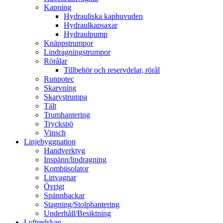
Kapning
Hydrauliska kaphuvuden
Hydraulkapsaxar
Hydraulpump
Knäppstrumpor
Lindragningstrumpor
Rörålar
Tillbehör och reservdelar, rörål
Runpotec
Skarvning
Skarvstrumpa
Tält
Trumhantering
Tryckspö
Vinsch
Linjebyggnation
Handverktyg
Inspänn/lindragning
Kombiisolator
Linvagnar
Övrigt
Spännbackar
Stagning/Stolphantering
Underhåll/Besiktning
Lyftredskap