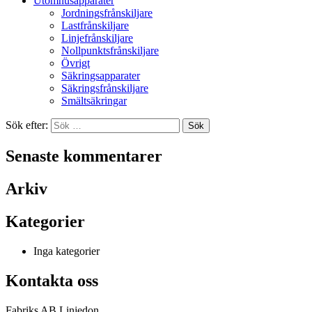
Utomhusapparater
Jordningsfrånskiljare
Lastfrånskiljare
Linjefrånskiljare
Nollpunktsfrånskiljare
Övrigt
Säkringsapparater
Säkringsfrånskiljare
Smältsäkringar
Sök efter:
Senaste kommentarer
Arkiv
Kategorier
Inga kategorier
Kontakta oss
Fabriks AB Linjedon