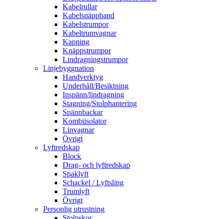
Kabelrullar
Kabelsnäppband
Kabelstrumpor
Kabeltrumvagnar
Kapning
Knäppstrumpor
Lindragningstrumpor
Linjebyggnation
Handverktyg
Underhåll/Besiktning
Inspänn/lindragning
Stagning/Stolphantering
Spännbackar
Kombiisolator
Linvagnar
Övrigt
Lyftredskap
Block
Drag- och lyftredskap
Spaklyft
Schackel / Lyftsling
Trumlyft
Övrigt
Personlig utrustning
Stolpskor