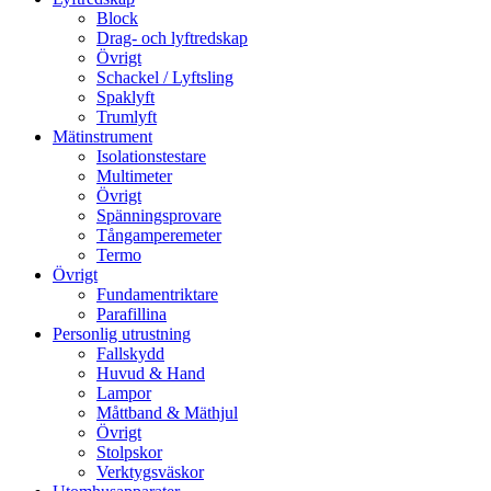
Block
Drag- och lyftredskap
Övrigt
Schackel / Lyftsling
Spaklyft
Trumlyft
Mätinstrument
Isolationstestare
Multimeter
Övrigt
Spänningsprovare
Tångamperemeter
Termo
Övrigt
Fundamentriktare
Parafillina
Personlig utrustning
Fallskydd
Huvud & Hand
Lampor
Måttband & Mäthjul
Övrigt
Stolpskor
Verktygsväskor