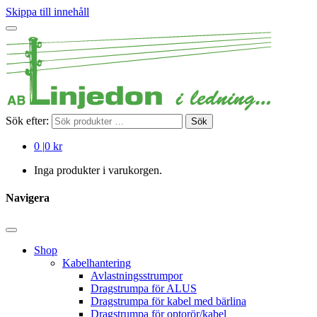
Skippa till innehåll
Sök efter:
Sök
0
|
0 kr
Inga produkter i varukorgen.
Navigera
Shop
Kabelhantering
Avlastningsstrumpor
Dragstrumpa för ALUS
Dragstrumpa för kabel med bärlina
Dragstrumpa för optorör/kabel