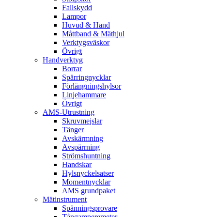
Fallskydd
Lampor
Huvud & Hand
Måttband & Mäthjul
Verktygsväskor
Övrigt
Handverktyg
Borrar
Spärringnycklar
Förlängningshylsor
Linjehammare
Övrigt
AMS-Utrustning
Skruvmejslar
Tänger
Avskärmning
Avspärrning
Strömshuntning
Handskar
Hylsnyckelsatser
Momentnycklar
AMS grundpaket
Mätinstrument
Spänningsprovare
Tångamperemeter