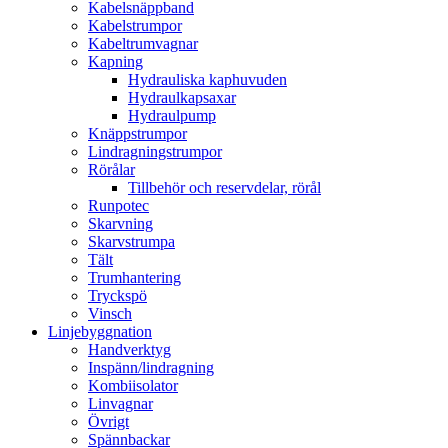
Kabelsnäppband
Kabelstrumpor
Kabeltrumvagnar
Kapning
Hydrauliska kaphuvuden
Hydraulkapsaxar
Hydraulpump
Knäppstrumpor
Lindragningstrumpor
Rörålar
Tillbehör och reservdelar, rörål
Runpotec
Skarvning
Skarvstrumpa
Tält
Trumhantering
Tryckspö
Vinsch
Linjebyggnation
Handverktyg
Inspänn/lindragning
Kombiisolator
Linvagnar
Övrigt
Spännbackar