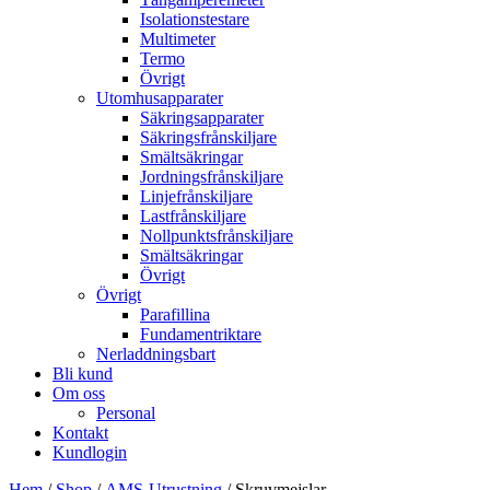
Isolationstestare
Multimeter
Termo
Övrigt
Utomhusapparater
Säkringsapparater
Säkringsfrånskiljare
Smältsäkringar
Jordningsfrånskiljare
Linjefrånskiljare
Lastfrånskiljare
Nollpunktsfrånskiljare
Smältsäkringar
Övrigt
Övrigt
Parafillina
Fundamentriktare
Nerladdningsbart
Bli kund
Om oss
Personal
Kontakt
Kundlogin
Hem
/
Shop
/
AMS-Utrustning
/ Skruvmejslar