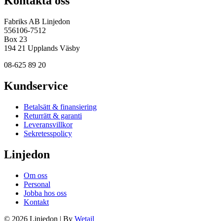
Kontakta oss
Fabriks AB Linjedon
556106-7512
Box 23
194 21 Upplands Väsby
08-625 89 20
Kundservice
Betalsätt & finansiering
Returrätt & garanti
Leveransvillkor
Sekretesspolicy
Linjedon
Om oss
Personal
Jobba hos oss
Kontakt
© 2026 Linjedon
|
By
Wetail