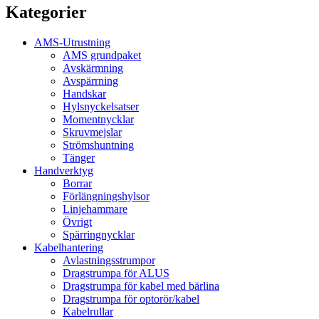
Kategorier
AMS-Utrustning
AMS grundpaket
Avskärmning
Avspärrning
Handskar
Hylsnyckelsatser
Momentnycklar
Skruvmejslar
Strömshuntning
Tänger
Handverktyg
Borrar
Förlängningshylsor
Linjehammare
Övrigt
Spärringnycklar
Kabelhantering
Avlastningsstrumpor
Dragstrumpa för ALUS
Dragstrumpa för kabel med bärlina
Dragstrumpa för optorör/kabel
Kabelrullar