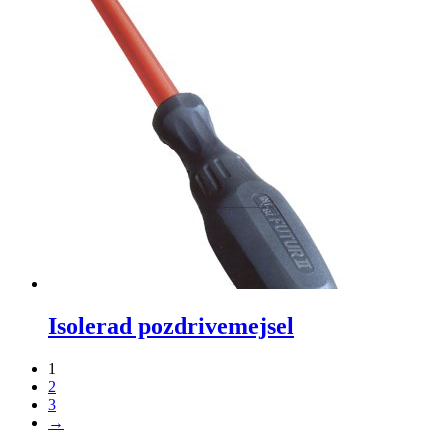
Isolerad pozdrivemejsel
1
2
3
→