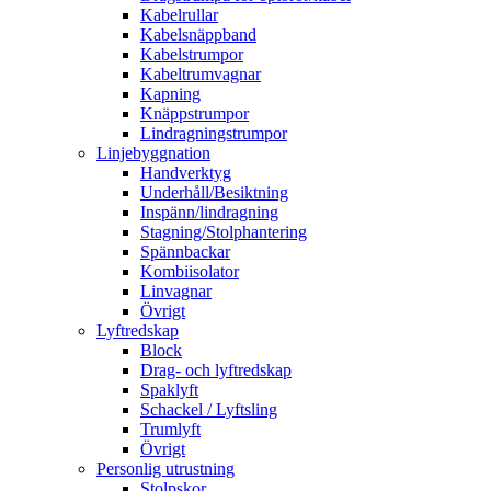
Kabelrullar
Kabelsnäppband
Kabelstrumpor
Kabeltrumvagnar
Kapning
Knäppstrumpor
Lindragningstrumpor
Linjebyggnation
Handverktyg
Underhåll/Besiktning
Inspänn/lindragning
Stagning/Stolphantering
Spännbackar
Kombiisolator
Linvagnar
Övrigt
Lyftredskap
Block
Drag- och lyftredskap
Spaklyft
Schackel / Lyftsling
Trumlyft
Övrigt
Personlig utrustning
Stolpskor