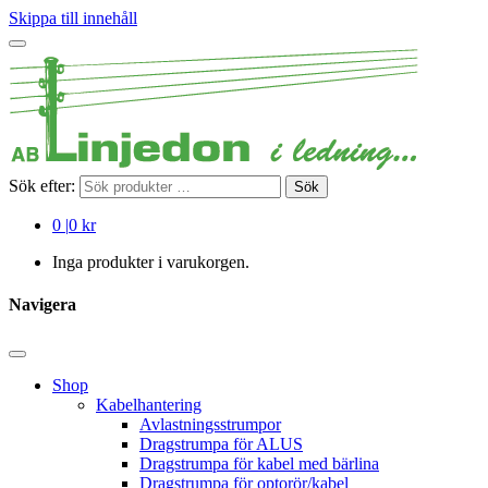
Skippa till innehåll
Sök efter:
Sök
0
|
0 kr
Inga produkter i varukorgen.
Navigera
Shop
Kabelhantering
Avlastningsstrumpor
Dragstrumpa för ALUS
Dragstrumpa för kabel med bärlina
Dragstrumpa för optorör/kabel