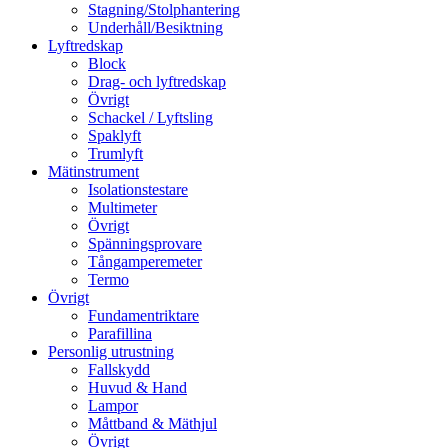
Stagning/Stolphantering
Underhåll/Besiktning
Lyftredskap
Block
Drag- och lyftredskap
Övrigt
Schackel / Lyftsling
Spaklyft
Trumlyft
Mätinstrument
Isolationstestare
Multimeter
Övrigt
Spänningsprovare
Tångamperemeter
Termo
Övrigt
Fundamentriktare
Parafillina
Personlig utrustning
Fallskydd
Huvud & Hand
Lampor
Måttband & Mäthjul
Övrigt