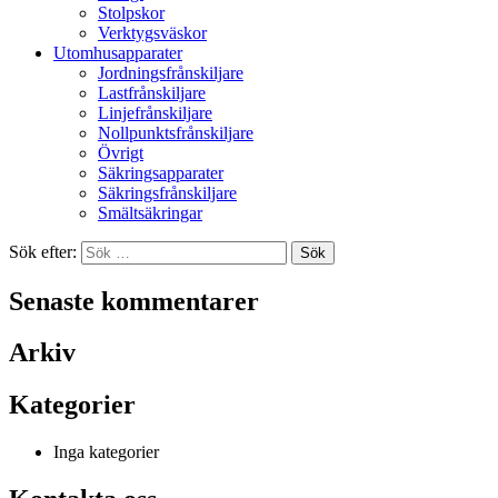
Stolpskor
Verktygsväskor
Utomhusapparater
Jordningsfrånskiljare
Lastfrånskiljare
Linjefrånskiljare
Nollpunktsfrånskiljare
Övrigt
Säkringsapparater
Säkringsfrånskiljare
Smältsäkringar
Sök efter:
Senaste kommentarer
Arkiv
Kategorier
Inga kategorier