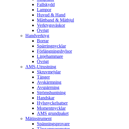
Fallskydd
Lampor
Huvud & Hand
Måttband & Mäthjul
Verktygsväskor
Övrigt
Handverktyg
Borrar
Spärringnycklar
Förlängningshylsor
Linjehammare
Övrigt
AMS-Utrustning
Skruvmejslar
Tänger
Avskärmning
Avspärrning
Strömshuntning
Handskar
Hylsnyckelsatser
Momentnycklar
AMS grundpaket
Mätinstrument
Spänningsprovare
Tångamperemeter