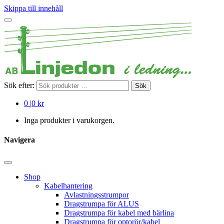
Skippa till innehåll
Sök efter:
Sök
0
|
0 kr
Inga produkter i varukorgen.
Navigera
Shop
Kabelhantering
Avlastningsstrumpor
Dragstrumpa för ALUS
Dragstrumpa för kabel med bärlina
Dragstrumpa för optorör/kabel