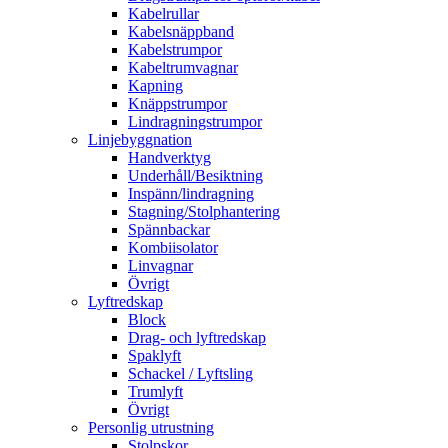
Kabelrullar
Kabelsnäppband
Kabelstrumpor
Kabeltrumvagnar
Kapning
Knäppstrumpor
Lindragningstrumpor
Linjebyggnation
Handverktyg
Underhåll/Besiktning
Inspänn/lindragning
Stagning/Stolphantering
Spännbackar
Kombiisolator
Linvagnar
Övrigt
Lyftredskap
Block
Drag- och lyftredskap
Spaklyft
Schackel / Lyftsling
Trumlyft
Övrigt
Personlig utrustning
Stolpskor