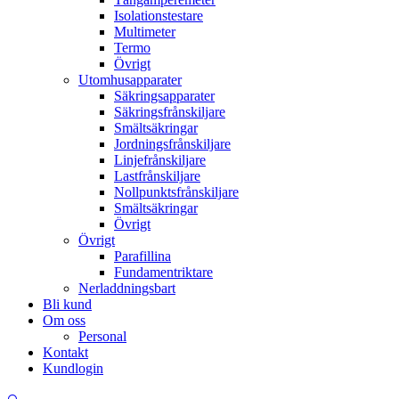
Isolationstestare
Multimeter
Termo
Övrigt
Utomhusapparater
Säkringsapparater
Säkringsfrånskiljare
Smältsäkringar
Jordningsfrånskiljare
Linjefrånskiljare
Lastfrånskiljare
Nollpunktsfrånskiljare
Smältsäkringar
Övrigt
Övrigt
Parafillina
Fundamentriktare
Nerladdningsbart
Bli kund
Om oss
Personal
Kontakt
Kundlogin