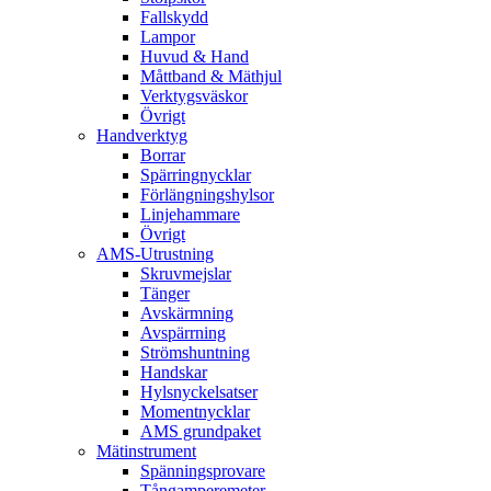
Fallskydd
Lampor
Huvud & Hand
Måttband & Mäthjul
Verktygsväskor
Övrigt
Handverktyg
Borrar
Spärringnycklar
Förlängningshylsor
Linjehammare
Övrigt
AMS-Utrustning
Skruvmejslar
Tänger
Avskärmning
Avspärrning
Strömshuntning
Handskar
Hylsnyckelsatser
Momentnycklar
AMS grundpaket
Mätinstrument
Spänningsprovare
Tångamperemeter