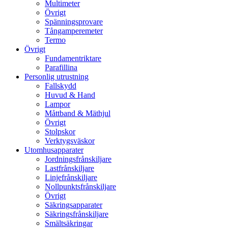
Multimeter
Övrigt
Spänningsprovare
Tångamperemeter
Termo
Övrigt
Fundamentriktare
Parafillina
Personlig utrustning
Fallskydd
Huvud & Hand
Lampor
Måttband & Mäthjul
Övrigt
Stolpskor
Verktygsväskor
Utomhusapparater
Jordningsfrånskiljare
Lastfrånskiljare
Linjefrånskiljare
Nollpunktsfrånskiljare
Övrigt
Säkringsapparater
Säkringsfrånskiljare
Smältsäkringar