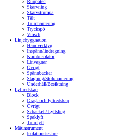
Runpotec
Skarvning
Skarvstrumpa
Tält
Trumhantering
Tryckspö
Vinsch
Linjebyggnation
Handverktyg
Inspänn/lindragning
Kombiisolator
Linvagnar
Övrigt
Spännbackar
Stagning/Stolphantering
Underhåll/Besiktning
Lyftredskap
Block
Drag- och lyftredskap
Övrigt
Schackel / Lyftsling
Spaklyft
Trumlyft
Mätinstrument
Isolationstestare