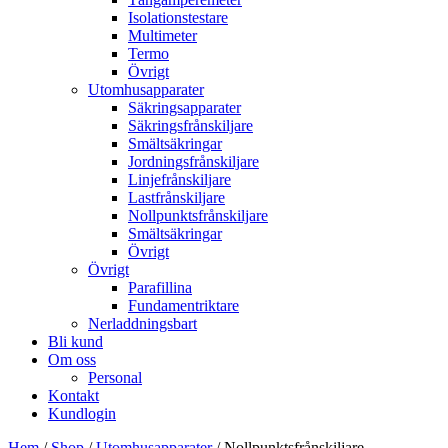
Isolationstestare
Multimeter
Termo
Övrigt
Utomhusapparater
Säkringsapparater
Säkringsfrånskiljare
Smältsäkringar
Jordningsfrånskiljare
Linjefrånskiljare
Lastfrånskiljare
Nollpunktsfrånskiljare
Smältsäkringar
Övrigt
Övrigt
Parafillina
Fundamentriktare
Nerladdningsbart
Bli kund
Om oss
Personal
Kontakt
Kundlogin
Hem
/
Shop
/
Utomhusapparater
/ Nollpunktsfrånskiljare