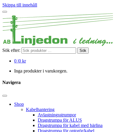
Skippa till innehåll
Sök efter:
Sök
0
|
0 kr
Inga produkter i varukorgen.
Navigera
Shop
Kabelhantering
Avlastningsstrumpor
Dragstrumpa för ALUS
Dragstrumpa för kabel med bärlina
Dragstrumpa för optorör/kabel