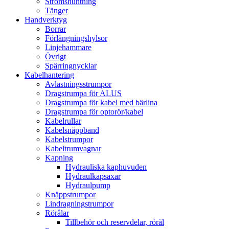
Strömshuntning
Tänger
Handverktyg
Borrar
Förlängningshylsor
Linjehammare
Övrigt
Spärringnycklar
Kabelhantering
Avlastningsstrumpor
Dragstrumpa för ALUS
Dragstrumpa för kabel med bärlina
Dragstrumpa för optorör/kabel
Kabelrullar
Kabelsnäppband
Kabelstrumpor
Kabeltrumvagnar
Kapning
Hydrauliska kaphuvuden
Hydraulkapsaxar
Hydraulpump
Knäppstrumpor
Lindragningstrumpor
Rörålar
Tillbehör och reservdelar, rörål