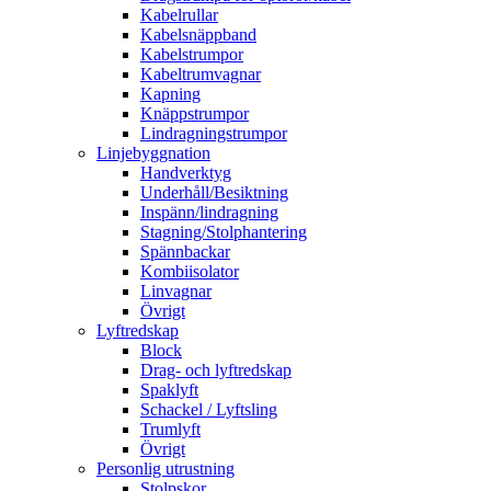
Kabelrullar
Kabelsnäppband
Kabelstrumpor
Kabeltrumvagnar
Kapning
Knäppstrumpor
Lindragningstrumpor
Linjebyggnation
Handverktyg
Underhåll/Besiktning
Inspänn/lindragning
Stagning/Stolphantering
Spännbackar
Kombiisolator
Linvagnar
Övrigt
Lyftredskap
Block
Drag- och lyftredskap
Spaklyft
Schackel / Lyftsling
Trumlyft
Övrigt
Personlig utrustning
Stolpskor