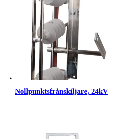
Nollpunktsfrånskiljare, 24kV