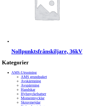
Nollpunktsfrånskiljare, 36kV
Kategorier
AMS-Utrustning
AMS grundpaket
Avskärmning
Avspärrning
Handskar
Hylsnyckelsatser
Momentnycklar
Skruvmejslar