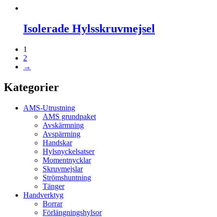
Isolerade Hylsskruvmejsel
1
2
→
Kategorier
AMS-Utrustning
AMS grundpaket
Avskärmning
Avspärrning
Handskar
Hylsnyckelsatser
Momentnycklar
Skruvmejslar
Strömshuntning
Tänger
Handverktyg
Borrar
Förlängningshylsor