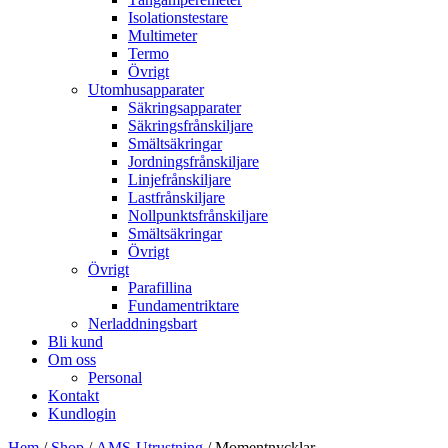
Isolationstestare
Multimeter
Termo
Övrigt
Utomhusapparater
Säkringsapparater
Säkringsfrånskiljare
Smältsäkringar
Jordningsfrånskiljare
Linjefrånskiljare
Lastfrånskiljare
Nollpunktsfrånskiljare
Smältsäkringar
Övrigt
Övrigt
Parafillina
Fundamentriktare
Nerladdningsbart
Bli kund
Om oss
Personal
Kontakt
Kundlogin
Hem
/
Shop
/
AMS-Utrustning
/ Momentnycklar