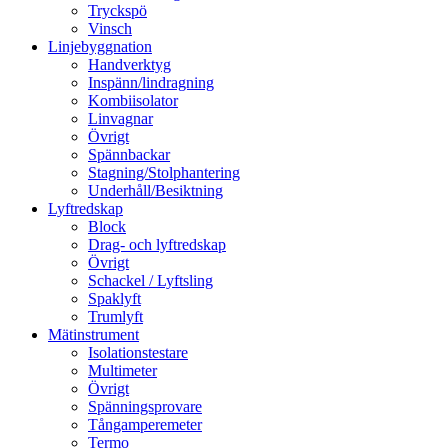
Tryckspö
Vinsch
Linjebyggnation
Handverktyg
Inspänn/lindragning
Kombiisolator
Linvagnar
Övrigt
Spännbackar
Stagning/Stolphantering
Underhåll/Besiktning
Lyftredskap
Block
Drag- och lyftredskap
Övrigt
Schackel / Lyftsling
Spaklyft
Trumlyft
Mätinstrument
Isolationstestare
Multimeter
Övrigt
Spänningsprovare
Tångamperemeter
Termo