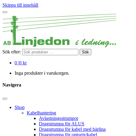
Skippa till innehåll
Sök efter:
Sök
0
|
0 kr
Inga produkter i varukorgen.
Navigera
Shop
Kabelhantering
Avlastningsstrumpor
Dragstrumpa för ALUS
Dragstrumpa för kabel med bärlina
Dragstrumpa för optorör/kabel