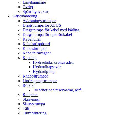
Linjehammare
Övrigt
Spärringnycklar
Kabelhantering
Avlastningsstrumpor
Dragstrumpa för ALUS
Dragstrumpa för kabel med bärlina
Dragstrumpa för optorör/kabel
Kabelrullar
Kabelsnäppband
Kabelstrumpor
Kabeltrumvagnar
Kapning
Hydrauliska kaphuvuden
Hydraulkapsaxar
Hydraulpump
Knäppstrumpor
Lindragningstrumpor
Rörålar
Tillbehör och reservdelar, rörål
Runpotec
Skarvning
Skarvstrumpa
Tält
Trumhantering