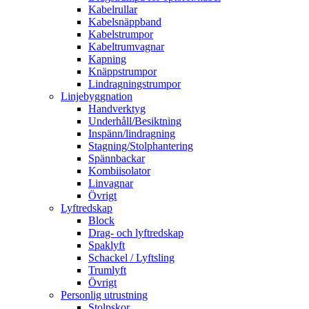
Kabelrullar
Kabelsnäppband
Kabelstrumpor
Kabeltrumvagnar
Kapning
Knäppstrumpor
Lindragningstrumpor
Linjebyggnation
Handverktyg
Underhåll/Besiktning
Inspänn/lindragning
Stagning/Stolphantering
Spännbackar
Kombiisolator
Linvagnar
Övrigt
Lyftredskap
Block
Drag- och lyftredskap
Spaklyft
Schackel / Lyftsling
Trumlyft
Övrigt
Personlig utrustning
Stolpskor