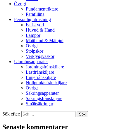
Övrigt
Fundamentriktare
Parafillina
Personlig utrustning
Fallskydd
Huvud & Hand
Lampor
Måttband & Mäthjul
Övrigt
Stolpskor
Verktygsväskor
Utomhusapparater
Jordningsfrånskiljare
Lastfrånskiljare
Linjefrånskiljare
Nollpunktsfrånskiljare
Övrigt
Säkringsapparater
Säkringsfrånskiljare
Smältsäkringar
Sök efter:
Senaste kommentarer