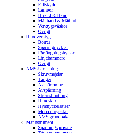
Fallskydd
Lampor
Huvud & Hand
Måttband & Mäthjul
Verktygsväskor
Övrigt
Handverktyg
Borrar
Spärringnycklar
Förlängningshylsor
Linjehammare
Övrigt
AMS-Utrustning
Skruvmejslar
Tänger
Avskärmning
Avspärrning
Strömshuntning
Handskar
Hylsnyckelsatser
Momentnycklar
AMS grundpaket
Mätinstrument
Spänningsprovare
Tångamperemeter