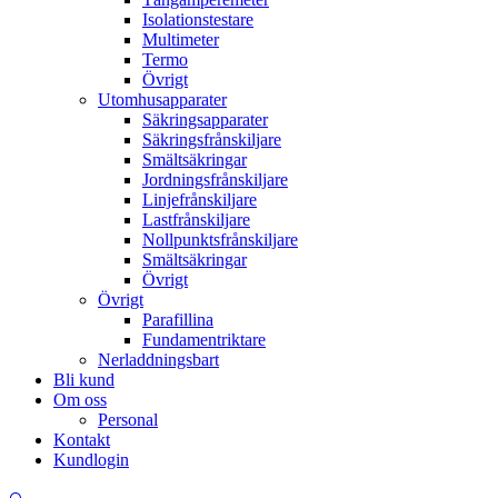
Isolationstestare
Multimeter
Termo
Övrigt
Utomhusapparater
Säkringsapparater
Säkringsfrånskiljare
Smältsäkringar
Jordningsfrånskiljare
Linjefrånskiljare
Lastfrånskiljare
Nollpunktsfrånskiljare
Smältsäkringar
Övrigt
Övrigt
Parafillina
Fundamentriktare
Nerladdningsbart
Bli kund
Om oss
Personal
Kontakt
Kundlogin