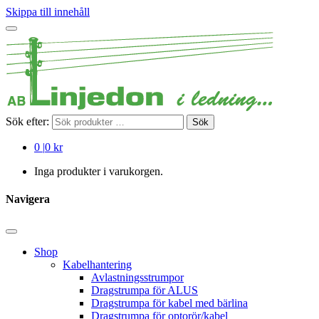
Skippa till innehåll
Sök efter:
Sök
0
|
0 kr
Inga produkter i varukorgen.
Navigera
Shop
Kabelhantering
Avlastningsstrumpor
Dragstrumpa för ALUS
Dragstrumpa för kabel med bärlina
Dragstrumpa för optorör/kabel