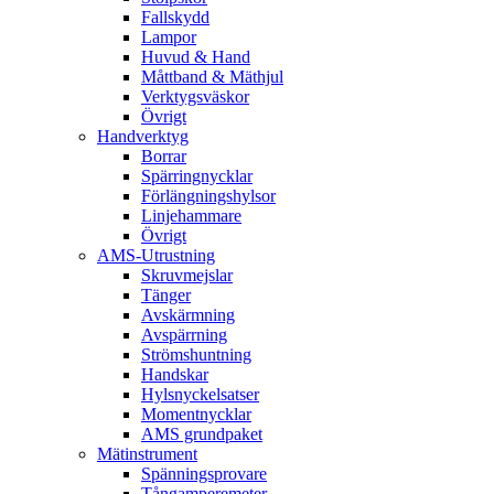
Fallskydd
Lampor
Huvud & Hand
Måttband & Mäthjul
Verktygsväskor
Övrigt
Handverktyg
Borrar
Spärringnycklar
Förlängningshylsor
Linjehammare
Övrigt
AMS-Utrustning
Skruvmejslar
Tänger
Avskärmning
Avspärrning
Strömshuntning
Handskar
Hylsnyckelsatser
Momentnycklar
AMS grundpaket
Mätinstrument
Spänningsprovare
Tångamperemeter