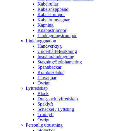
Kabelrullar
Kabelsnäppband
Kabelstrumpor
Kabeltrumvagnar
Kapning
Knäppstrumpor
Lindragningstrumpor
Linjebyggnation
Handverktyg
Underhåll/Besiktning
Inspänn/lindragning
Stagning/Stolphantering
Spännbackar
Kombiisolator
Linvagnar
Övrigt
Lyftredskap
Block
Drag- och lyftredskap
Spaklyft
Schackel / Lyftsling
Trumlyft
Övrigt
Personlig utrustning
Stolpskor