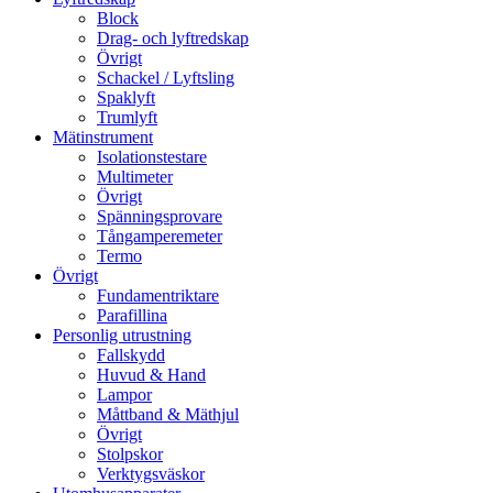
Block
Drag- och lyftredskap
Övrigt
Schackel / Lyftsling
Spaklyft
Trumlyft
Mätinstrument
Isolationstestare
Multimeter
Övrigt
Spänningsprovare
Tångamperemeter
Termo
Övrigt
Fundamentriktare
Parafillina
Personlig utrustning
Fallskydd
Huvud & Hand
Lampor
Måttband & Mäthjul
Övrigt
Stolpskor
Verktygsväskor