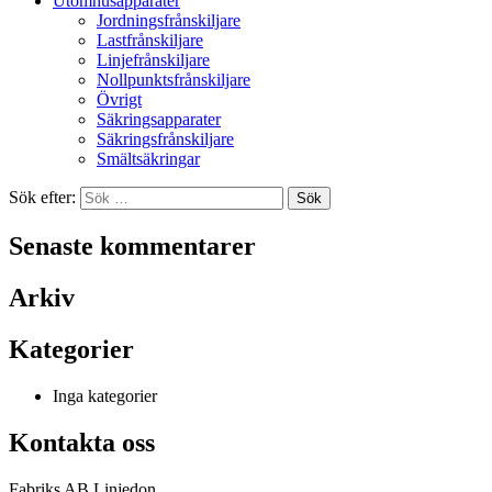
Utomhusapparater
Jordningsfrånskiljare
Lastfrånskiljare
Linjefrånskiljare
Nollpunktsfrånskiljare
Övrigt
Säkringsapparater
Säkringsfrånskiljare
Smältsäkringar
Sök efter:
Senaste kommentarer
Arkiv
Kategorier
Inga kategorier
Kontakta oss
Fabriks AB Linjedon