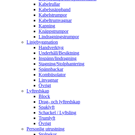
Kabelrullar
Kabelsnäppband
Kabelstrumpor
Kabeltrumvagnar
Kapning
Knäppstrumpor
Lindragningstrumpor
Linjebyggnation
Handverktyg
Underhåll/Besiktning
Inspänn/lindragning
Stagning/Stolphantering
Spännbackar
Kombiisolator
Linvagnar
Övrigt
Lyftredskap
Block
Drag- och lyftredskap
Spaklyft
Schackel / Lyftsling
Trumlyft
Övrigt
Personlig utrustning
Stolpskor