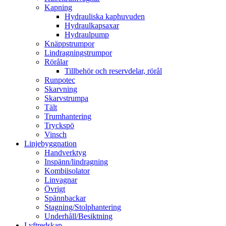
Kapning
Hydrauliska kaphuvuden
Hydraulkapsaxar
Hydraulpump
Knäppstrumpor
Lindragningstrumpor
Rörålar
Tillbehör och reservdelar, rörål
Runpotec
Skarvning
Skarvstrumpa
Tält
Trumhantering
Tryckspö
Vinsch
Linjebyggnation
Handverktyg
Inspänn/lindragning
Kombiisolator
Linvagnar
Övrigt
Spännbackar
Stagning/Stolphantering
Underhåll/Besiktning
Lyftredskap