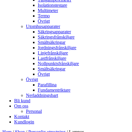
Isolationstestare
Multimeter
Termo
Övrigt
Utomhusapparater
Säkringsapparater
Säkringsfrånskiljare
Smältsäkringar
Jordningsfrånskiljare
Linjefrånskiljare
Lastfrånskiljare
Nollpunktsfrånskiljare
Smältsäkringar
Övrigt
Övrigt
Parafillina
Fundamentriktare
Nerladdningsbart
Bli kund
Om oss
Personal
Kontakt
Kundlogin
Hem
/
Shop
/
Personlig utrustning
/ Lampor