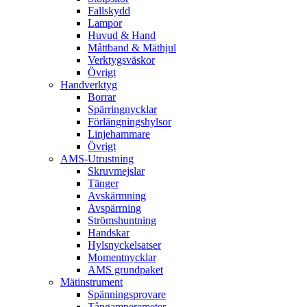
Fallskydd
Lampor
Huvud & Hand
Måttband & Mäthjul
Verktygsväskor
Övrigt
Handverktyg
Borrar
Spärringnycklar
Förlängningshylsor
Linjehammare
Övrigt
AMS-Utrustning
Skruvmejslar
Tänger
Avskärmning
Avspärrning
Strömshuntning
Handskar
Hylsnyckelsatser
Momentnycklar
AMS grundpaket
Mätinstrument
Spänningsprovare
Tångamperemeter