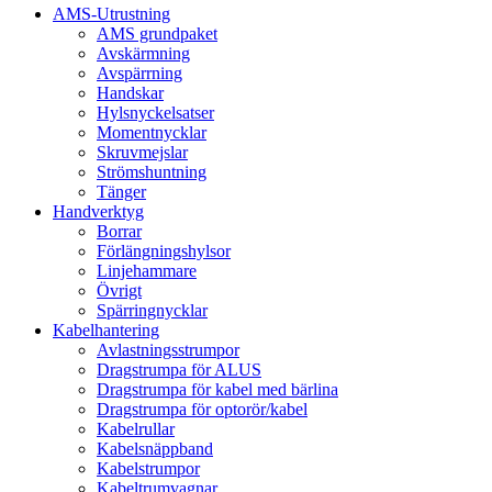
AMS-Utrustning
AMS grundpaket
Avskärmning
Avspärrning
Handskar
Hylsnyckelsatser
Momentnycklar
Skruvmejslar
Strömshuntning
Tänger
Handverktyg
Borrar
Förlängningshylsor
Linjehammare
Övrigt
Spärringnycklar
Kabelhantering
Avlastningsstrumpor
Dragstrumpa för ALUS
Dragstrumpa för kabel med bärlina
Dragstrumpa för optorör/kabel
Kabelrullar
Kabelsnäppband
Kabelstrumpor
Kabeltrumvagnar