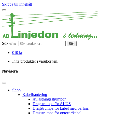
Skippa till innehåll
Sök efter:
Sök
0
|
0 kr
Inga produkter i varukorgen.
Navigera
Shop
Kabelhantering
Avlastningsstrumpor
Dragstrumpa för ALUS
Dragstrumpa för kabel med bärlina
Dragstrumpa för optorör/kabel