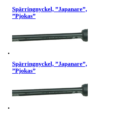
Spärringnyckel, ”Japanare”,
”Pjokas”
Spärringnyckel, ”Japanare”,
”Pjokas”