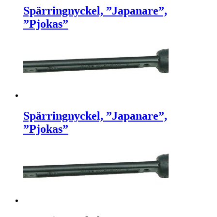
Spärringnyckel, ”Japanare”,
”Pjokas”
Spärringnyckel, ”Japanare”,
”Pjokas”