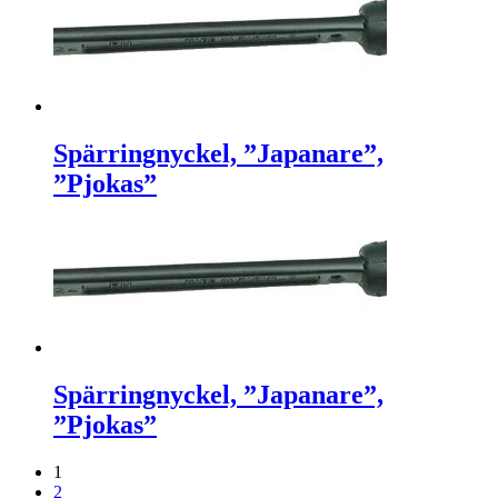
Spärringnyckel, ”Japanare”,
”Pjokas”
Spärringnyckel, ”Japanare”,
”Pjokas”
1
2