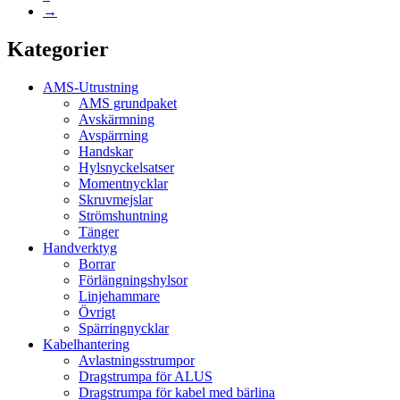
→
Kategorier
AMS-Utrustning
AMS grundpaket
Avskärmning
Avspärrning
Handskar
Hylsnyckelsatser
Momentnycklar
Skruvmejslar
Strömshuntning
Tänger
Handverktyg
Borrar
Förlängningshylsor
Linjehammare
Övrigt
Spärringnycklar
Kabelhantering
Avlastningsstrumpor
Dragstrumpa för ALUS
Dragstrumpa för kabel med bärlina