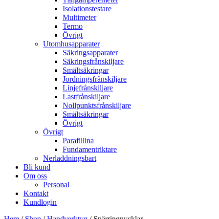
Isolationstestare
Multimeter
Termo
Övrigt
Utomhusapparater
Säkringsapparater
Säkringsfrånskiljare
Smältsäkringar
Jordningsfrånskiljare
Linjefrånskiljare
Lastfrånskiljare
Nollpunktsfrånskiljare
Smältsäkringar
Övrigt
Övrigt
Parafillina
Fundamentriktare
Nerladdningsbart
Bli kund
Om oss
Personal
Kontakt
Kundlogin
Hem
/
Shop
/
Handverktyg
/ Spärringnycklar