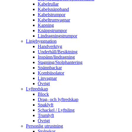
Kabelrullar
Kabelsnäppband
Kabelstrumpor
Kabeltrumvagnar
Kapning
Knäppstrumpor
Lindragningstrumpor
Linjebyggnation
Handverktyg
Underhåll/Besiktning
Inspänn/lindragning
Stagning/Stolphantering
Spännbackar
Kombiisolator
Linvagnar
Övrigt
Lyftredskap
Block
Drag- och lyftredskap
Spaklyft
Schackel / Lyftsling
Trumlyft
Övrigt
Personlig utrustning
Stolpskor