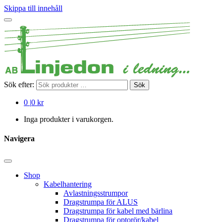
Skippa till innehåll
Sök efter:
Sök
0
|
0 kr
Inga produkter i varukorgen.
Navigera
Shop
Kabelhantering
Avlastningsstrumpor
Dragstrumpa för ALUS
Dragstrumpa för kabel med bärlina
Dragstrumpa för optorör/kabel