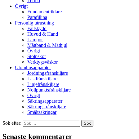
Termo
Övrigt
Fundamentriktare
Parafillina
Personlig utrustning
Fallskydd
Huvud & Hand
Lampor
Måttband & Mäthjul
Övrigt
Stolpskor
Verktygsväskor
Utomhusapparater
Jordningsfrånskiljare
Lastfrånskiljare
Linjefrånskiljare
Nollpunktsfrånskiljare
Övrigt
Säkringsapparater
Säkringsfrånskiljare
Smältsäkringar
Sök efter:
Senaste kommentarer