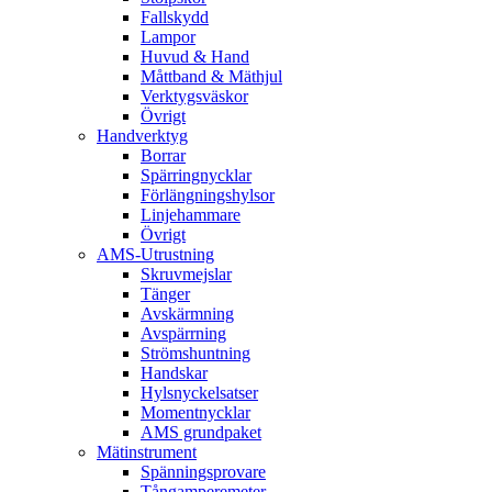
Fallskydd
Lampor
Huvud & Hand
Måttband & Mäthjul
Verktygsväskor
Övrigt
Handverktyg
Borrar
Spärringnycklar
Förlängningshylsor
Linjehammare
Övrigt
AMS-Utrustning
Skruvmejslar
Tänger
Avskärmning
Avspärrning
Strömshuntning
Handskar
Hylsnyckelsatser
Momentnycklar
AMS grundpaket
Mätinstrument
Spänningsprovare
Tångamperemeter