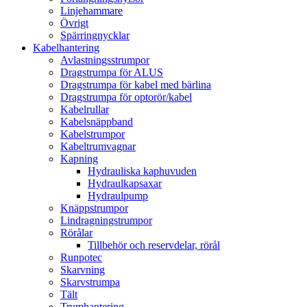
Linjehammare
Övrigt
Spärringnycklar
Kabelhantering
Avlastningsstrumpor
Dragstrumpa för ALUS
Dragstrumpa för kabel med bärlina
Dragstrumpa för optorör/kabel
Kabelrullar
Kabelsnäppband
Kabelstrumpor
Kabeltrumvagnar
Kapning
Hydrauliska kaphuvuden
Hydraulkapsaxar
Hydraulpump
Knäppstrumpor
Lindragningstrumpor
Rörålar
Tillbehör och reservdelar, rörål
Runpotec
Skarvning
Skarvstrumpa
Tält
Trumhantering