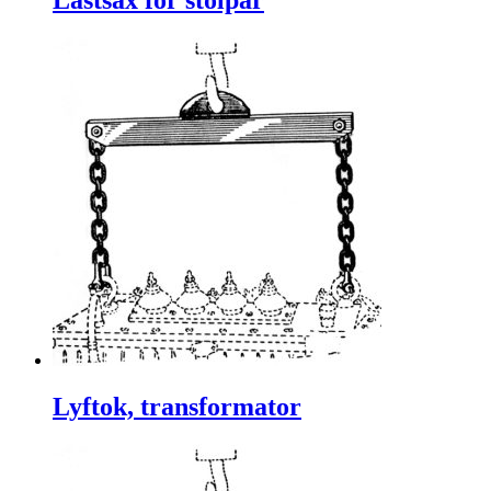
Lastsax för stolpar
Lyftok, transformator