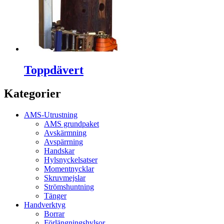
Toppdävert
Kategorier
AMS-Utrustning
AMS grundpaket
Avskärmning
Avspärrning
Handskar
Hylsnyckelsatser
Momentnycklar
Skruvmejslar
Strömshuntning
Tänger
Handverktyg
Borrar
Förlängningshylsor