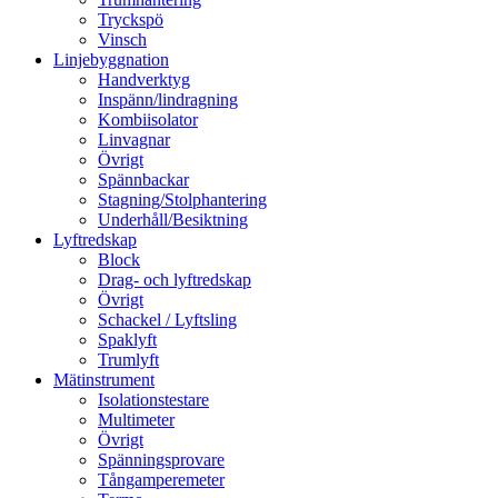
Tryckspö
Vinsch
Linjebyggnation
Handverktyg
Inspänn/lindragning
Kombiisolator
Linvagnar
Övrigt
Spännbackar
Stagning/Stolphantering
Underhåll/Besiktning
Lyftredskap
Block
Drag- och lyftredskap
Övrigt
Schackel / Lyftsling
Spaklyft
Trumlyft
Mätinstrument
Isolationstestare
Multimeter
Övrigt
Spänningsprovare
Tångamperemeter