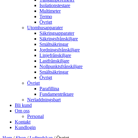
Isolationstestare
Multimeter
Termo
Övrigt
Utomhusapparater
Säkringsapparater
Säkringsfrånskiljare
Smältsäkringar
Jordningsfrånskiljare
Linjefrånskiljare
Lastfrånskiljare
Nollpunktsfrånskiljare
Smältsäkringar
Övrigt
Övrigt
Parafillina
Fundamentriktare
Nerladdningsbart
Bli kund
Om oss
Personal
Kontakt
Kundlogin
Hem
/
Shop
/
Lyftredskap
/ Övrigt