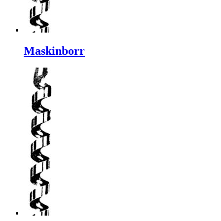
Maskinborr