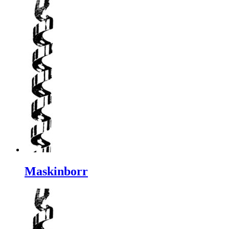
Maskinborr