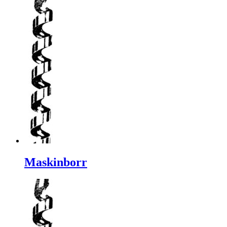
Maskinborr