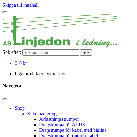
Skippa till innehåll
Sök efter:
Sök
0
|
0 kr
Inga produkter i varukorgen.
Navigera
Shop
Kabelhantering
Avlastningsstrumpor
Dragstrumpa för ALUS
Dragstrumpa för kabel med bärlina
Dragstrumpa för optorör/kabel