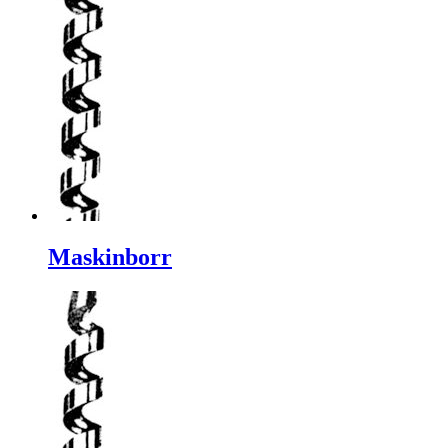
Maskinborr