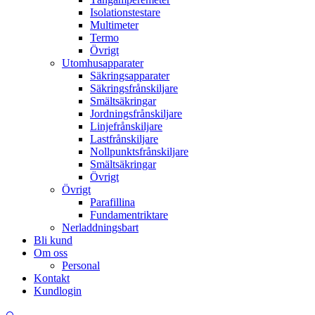
Isolationstestare
Multimeter
Termo
Övrigt
Utomhusapparater
Säkringsapparater
Säkringsfrånskiljare
Smältsäkringar
Jordningsfrånskiljare
Linjefrånskiljare
Lastfrånskiljare
Nollpunktsfrånskiljare
Smältsäkringar
Övrigt
Övrigt
Parafillina
Fundamentriktare
Nerladdningsbart
Bli kund
Om oss
Personal
Kontakt
Kundlogin