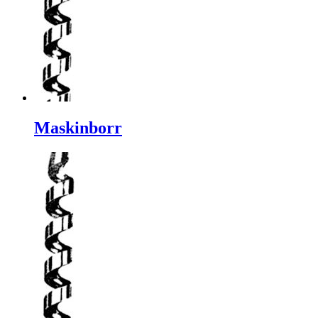
Maskinborr