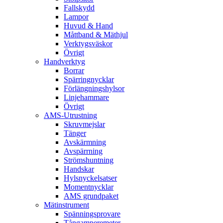
Fallskydd
Lampor
Huvud & Hand
Måttband & Mäthjul
Verktygsväskor
Övrigt
Handverktyg
Borrar
Spärringnycklar
Förlängningshylsor
Linjehammare
Övrigt
AMS-Utrustning
Skruvmejslar
Tänger
Avskärmning
Avspärrning
Strömshuntning
Handskar
Hylsnyckelsatser
Momentnycklar
AMS grundpaket
Mätinstrument
Spänningsprovare
Tångamperemeter