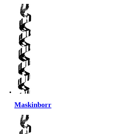
Maskinborr