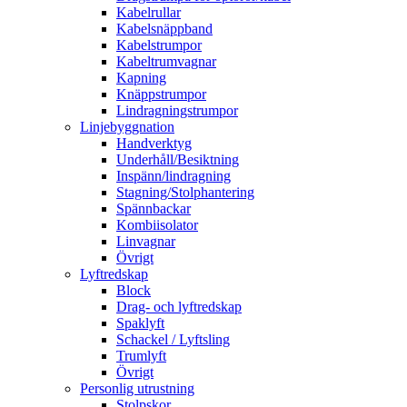
Kabelrullar
Kabelsnäppband
Kabelstrumpor
Kabeltrumvagnar
Kapning
Knäppstrumpor
Lindragningstrumpor
Linjebyggnation
Handverktyg
Underhåll/Besiktning
Inspänn/lindragning
Stagning/Stolphantering
Spännbackar
Kombiisolator
Linvagnar
Övrigt
Lyftredskap
Block
Drag- och lyftredskap
Spaklyft
Schackel / Lyftsling
Trumlyft
Övrigt
Personlig utrustning
Stolpskor