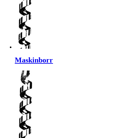
Maskinborr