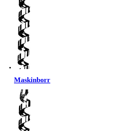
Maskinborr