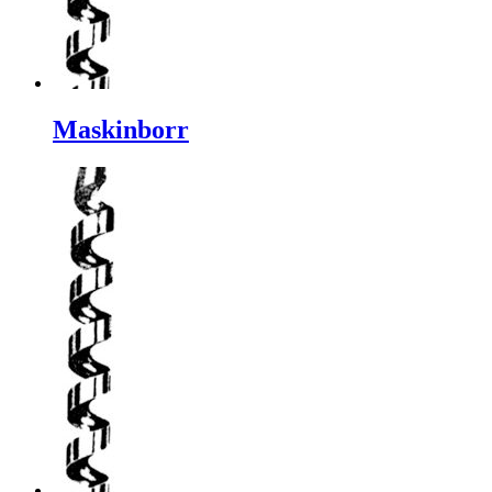
Maskinborr