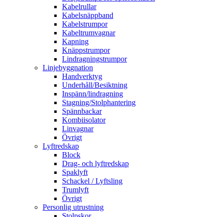
Kabelrullar
Kabelsnäppband
Kabelstrumpor
Kabeltrumvagnar
Kapning
Knäppstrumpor
Lindragningstrumpor
Linjebyggnation
Handverktyg
Underhåll/Besiktning
Inspänn/lindragning
Stagning/Stolphantering
Spännbackar
Kombiisolator
Linvagnar
Övrigt
Lyftredskap
Block
Drag- och lyftredskap
Spaklyft
Schackel / Lyftsling
Trumlyft
Övrigt
Personlig utrustning
Stolpskor