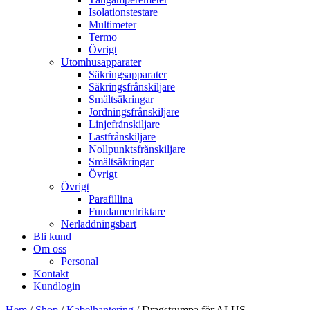
Isolationstestare
Multimeter
Termo
Övrigt
Utomhusapparater
Säkringsapparater
Säkringsfrånskiljare
Smältsäkringar
Jordningsfrånskiljare
Linjefrånskiljare
Lastfrånskiljare
Nollpunktsfrånskiljare
Smältsäkringar
Övrigt
Övrigt
Parafillina
Fundamentriktare
Nerladdningsbart
Bli kund
Om oss
Personal
Kontakt
Kundlogin
Hem
/
Shop
/
Kabelhantering
/ Dragstrumpa för ALUS