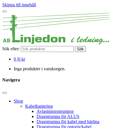
Skippa till innehåll
Sök efter:
Sök
0
|
0 kr
Inga produkter i varukorgen.
Navigera
Shop
Kabelhantering
Avlastningsstrumpor
Dragstrumpa för ALUS
Dragstrumpa för kabel med bärlina
Dragstrumpa för optorör/kabel