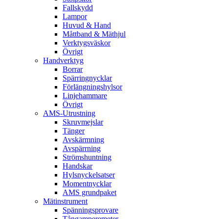
Fallskydd
Lampor
Huvud & Hand
Måttband & Mäthjul
Verktygsväskor
Övrigt
Handverktyg
Borrar
Spärringnycklar
Förlängningshylsor
Linjehammare
Övrigt
AMS-Utrustning
Skruvmejslar
Tänger
Avskärmning
Avspärrning
Strömshuntning
Handskar
Hylsnyckelsatser
Momentnycklar
AMS grundpaket
Mätinstrument
Spänningsprovare
Tångamperemeter