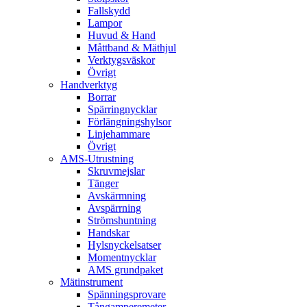
Fallskydd
Lampor
Huvud & Hand
Måttband & Mäthjul
Verktygsväskor
Övrigt
Handverktyg
Borrar
Spärringnycklar
Förlängningshylsor
Linjehammare
Övrigt
AMS-Utrustning
Skruvmejslar
Tänger
Avskärmning
Avspärrning
Strömshuntning
Handskar
Hylsnyckelsatser
Momentnycklar
AMS grundpaket
Mätinstrument
Spänningsprovare
Tångamperemeter