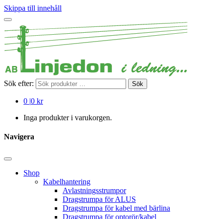
Skippa till innehåll
Sök efter:
Sök
0
|
0 kr
Inga produkter i varukorgen.
Navigera
Shop
Kabelhantering
Avlastningsstrumpor
Dragstrumpa för ALUS
Dragstrumpa för kabel med bärlina
Dragstrumpa för optorör/kabel