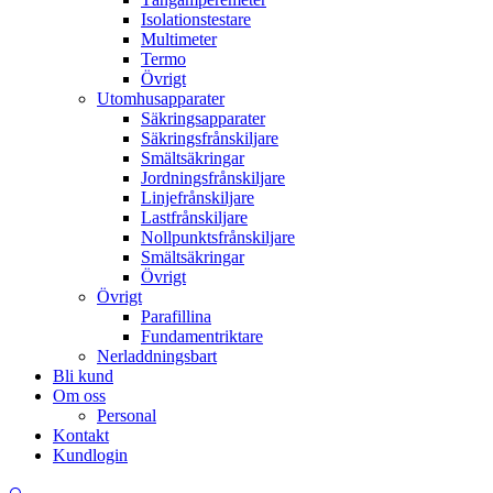
Isolationstestare
Multimeter
Termo
Övrigt
Utomhusapparater
Säkringsapparater
Säkringsfrånskiljare
Smältsäkringar
Jordningsfrånskiljare
Linjefrånskiljare
Lastfrånskiljare
Nollpunktsfrånskiljare
Smältsäkringar
Övrigt
Övrigt
Parafillina
Fundamentriktare
Nerladdningsbart
Bli kund
Om oss
Personal
Kontakt
Kundlogin