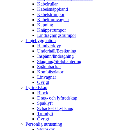
Kabelrullar
Kabelsnäppband
Kabelstrumpor
Kabeltrumvagnar
Kapning
Knäppstrumpor
Lindragningstrumpor
Linjebyggnation
Handverktyg
Underhåll/Besiktning
Inspänn/lindragning
Stagning/Stolphantering
Spännbackar
Kombiisolator
Linvagnar
Övrigt
Lyftredskap
Block
Drag- och lyftredskap
Spaklyft
Schackel / Lyftsling
Trumlyft
Övrigt
Personlig utrustning
Stolpskor