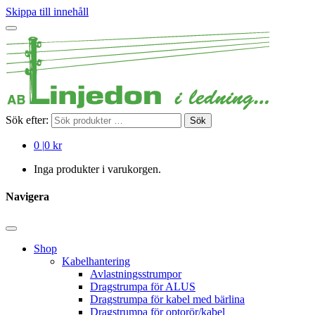
Skippa till innehåll
Sök efter:
Sök
0
|
0 kr
Inga produkter i varukorgen.
Navigera
Shop
Kabelhantering
Avlastningsstrumpor
Dragstrumpa för ALUS
Dragstrumpa för kabel med bärlina
Dragstrumpa för optorör/kabel