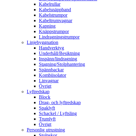
Kabelrullar
Kabelsnäppband
Kabelstrumpor
Kabeltrumvagnar
Kapning
Knäppstrumpor
Lindragningstrumpor
Linjebyggnation
Handverktyg
Underhåll/Besiktning
Inspänn/lindragning
Stagning/Stolphantering
Spännbackar
Kombiisolator
Linvagnar
Övrigt
Lyftredskap
Block
Drag- och lyftredskap
Spaklyft
Schackel / Lyftsling
Trumlyft
Övrigt
Personlig utrustning
Stolpskor