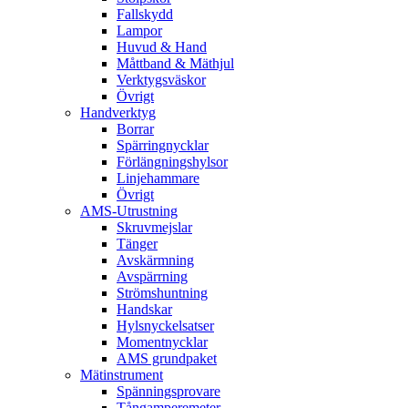
Fallskydd
Lampor
Huvud & Hand
Måttband & Mäthjul
Verktygsväskor
Övrigt
Handverktyg
Borrar
Spärringnycklar
Förlängningshylsor
Linjehammare
Övrigt
AMS-Utrustning
Skruvmejslar
Tänger
Avskärmning
Avspärrning
Strömshuntning
Handskar
Hylsnyckelsatser
Momentnycklar
AMS grundpaket
Mätinstrument
Spänningsprovare
Tångamperemeter