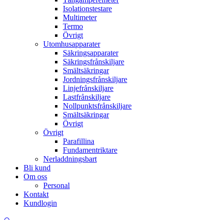
Isolationstestare
Multimeter
Termo
Övrigt
Utomhusapparater
Säkringsapparater
Säkringsfrånskiljare
Smältsäkringar
Jordningsfrånskiljare
Linjefrånskiljare
Lastfrånskiljare
Nollpunktsfrånskiljare
Smältsäkringar
Övrigt
Övrigt
Parafillina
Fundamentriktare
Nerladdningsbart
Bli kund
Om oss
Personal
Kontakt
Kundlogin