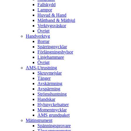
Fallskydd
Lampor
Huvud & Hand
Måttband & Mäthjul
Verktygsväskor
Övrigt
Handverktyg
Borrar
Spärringnycklar
Förlängningshylsor
Linjehammare
Övrigt
AMS-Utrustning
Skruvmejslar
Tänger
Avskärmning
Avspärrning
Strömshuntning
Handskar
Hylsnyckelsatser
Momentnycklar
AMS grundpaket
Mätinstrument
Spänningsprovare
Tångamperemeter