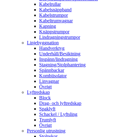
Kabelrullar
Kabelsnäppband
Kabelstrumpor
Kabeltrumvagnar
Kapning
Knäppstrumpor
Lindragningstrumpor
Linjebyggnation
Handverktyg
Underhåll/Besiktning
Inspänn/lindragning
Stagning/Stolphantering
Spännbackar
Kombiisolator
Linvagnar
Övrigt
Lyftredskap
Block
Drag- och lyftredskap
Spaklyft
Schackel / Lyftsling
Trumlyft
Övrigt
Personlig utrustning
Stolpskor