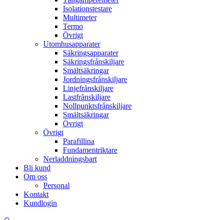
Isolationstestare
Multimeter
Termo
Övrigt
Utomhusapparater
Säkringsapparater
Säkringsfrånskiljare
Smältsäkringar
Jordningsfrånskiljare
Linjefrånskiljare
Lastfrånskiljare
Nollpunktsfrånskiljare
Smältsäkringar
Övrigt
Övrigt
Parafillina
Fundamentriktare
Nerladdningsbart
Bli kund
Om oss
Personal
Kontakt
Kundlogin