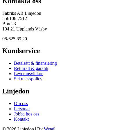
Kontakta oss
Fabriks AB Linjedon
556106-7512
Box 23
194 21 Upplands Väsby
08-625 89 20
Kundservice
Betalsätt & finansiering
Returrätt & garanti
Leveransvillkor
Sekretesspolicy
Linjedon
Om oss
Personal
Jobba hos oss
Kontakt
© 2026 Linjedon
|
By
Wetail