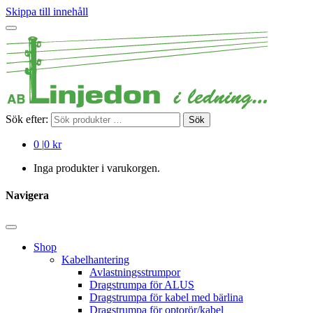
Skippa till innehåll
Sök efter:
Sök
0
|
0 kr
Inga produkter i varukorgen.
Navigera
Shop
Kabelhantering
Avlastningsstrumpor
Dragstrumpa för ALUS
Dragstrumpa för kabel med bärlina
Dragstrumpa för optorör/kabel