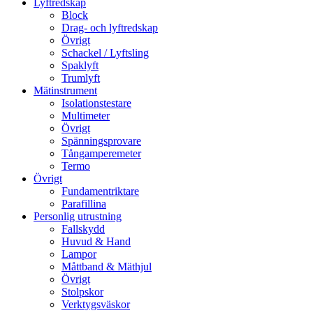
Lyftredskap
Block
Drag- och lyftredskap
Övrigt
Schackel / Lyftsling
Spaklyft
Trumlyft
Mätinstrument
Isolationstestare
Multimeter
Övrigt
Spänningsprovare
Tångamperemeter
Termo
Övrigt
Fundamentriktare
Parafillina
Personlig utrustning
Fallskydd
Huvud & Hand
Lampor
Måttband & Mäthjul
Övrigt
Stolpskor
Verktygsväskor