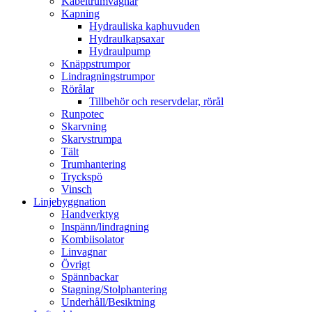
Kabeltrumvagnar
Kapning
Hydrauliska kaphuvuden
Hydraulkapsaxar
Hydraulpump
Knäppstrumpor
Lindragningstrumpor
Rörålar
Tillbehör och reservdelar, rörål
Runpotec
Skarvning
Skarvstrumpa
Tält
Trumhantering
Tryckspö
Vinsch
Linjebyggnation
Handverktyg
Inspänn/lindragning
Kombiisolator
Linvagnar
Övrigt
Spännbackar
Stagning/Stolphantering
Underhåll/Besiktning