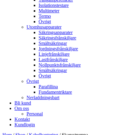
Isolationstestare
Multimeter
Termo
Övrigt
Utomhusapparater
Säkringsapparater
Säkringsfrånskiljare
Smältsäkringar
Jordningsfrånskiljare
Linjefrånskiljare
Lastfrånskiljare
Nollpunktsfrånskiljare
Smältsäkringar
Övrigt
Övrigt
Parafillina
Fundamentriktare
Nerladdningsbart
Bli kund
Om oss
Personal
Kontakt
Kundlogin
Hem
/
Shop
/
Kabelhantering
/ Skarvstrumpa