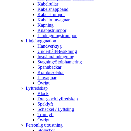
Kabelrullar
Kabelsnäppband
Kabelstrumpor
Kabeltrumvagnar
Kapning
Knäppstrumpor
Lindragningstrumpor
Linjebyggnation
Handverktyg
Underhåll/Besiktning
Inspänn/lindragning
Stagning/Stolphantering
Spännbackar
Kombiisolator
Linvagnar
Övrigt
Lyftredskap
Block
Drag- och lyftredskap
Spaklyft
Schackel / Lyftsling
Trumlyft
Övrigt
Personlig utrustning
Stolpskor