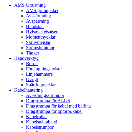
AMS-Utrustning
AMS grundpaket
Avskärmning
Avspärrning
Handskar
Hylsnyckelsatser
Momentnycklar
Skruvmejslar
Strömshuntning
Tänger
Handverktyg
Borrar
Förlängningshylsor
Linjehammare
Övrigt
Spärringnycklar
Kabelhantering
Avlastningsstrumpor
Dragstrumpa för ALUS
Dragstrumpa för kabel med bärlina
Dragstrumpa för optorör/kabel
Kabelrullar
Kabelsnäppband
Kabelstrumpor