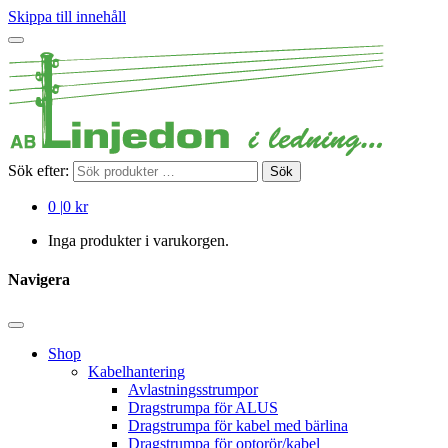
Skippa till innehåll
Sök efter:
Sök
0
|
0 kr
Inga produkter i varukorgen.
Navigera
Shop
Kabelhantering
Avlastningsstrumpor
Dragstrumpa för ALUS
Dragstrumpa för kabel med bärlina
Dragstrumpa för optorör/kabel