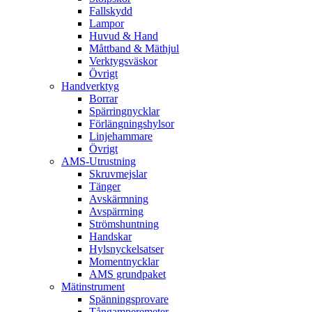
Fallskydd
Lampor
Huvud & Hand
Måttband & Mäthjul
Verktygsväskor
Övrigt
Handverktyg
Borrar
Spärringnycklar
Förlängningshylsor
Linjehammare
Övrigt
AMS-Utrustning
Skruvmejslar
Tänger
Avskärmning
Avspärrning
Strömshuntning
Handskar
Hylsnyckelsatser
Momentnycklar
AMS grundpaket
Mätinstrument
Spänningsprovare
Tångamperemeter