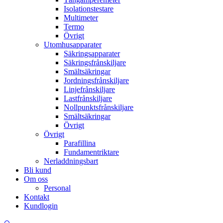
Isolationstestare
Multimeter
Termo
Övrigt
Utomhusapparater
Säkringsapparater
Säkringsfrånskiljare
Smältsäkringar
Jordningsfrånskiljare
Linjefrånskiljare
Lastfrånskiljare
Nollpunktsfrånskiljare
Smältsäkringar
Övrigt
Övrigt
Parafillina
Fundamentriktare
Nerladdningsbart
Bli kund
Om oss
Personal
Kontakt
Kundlogin