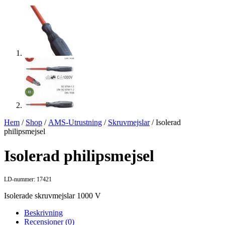
Hem
/
Shop
/
AMS-Utrustning
/
Skruvmejslar
/ Isolerad
philipsmejsel
Isolerad philipsmejsel
LD-nummer: 17421
Isolerade skruvmejslar 1000 V
Beskrivning
Recensioner (0)