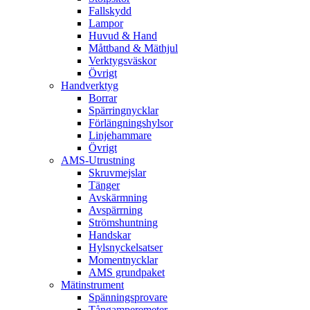
Fallskydd
Lampor
Huvud & Hand
Måttband & Mäthjul
Verktygsväskor
Övrigt
Handverktyg
Borrar
Spärringnycklar
Förlängningshylsor
Linjehammare
Övrigt
AMS-Utrustning
Skruvmejslar
Tänger
Avskärmning
Avspärrning
Strömshuntning
Handskar
Hylsnyckelsatser
Momentnycklar
AMS grundpaket
Mätinstrument
Spänningsprovare
Tångamperemeter