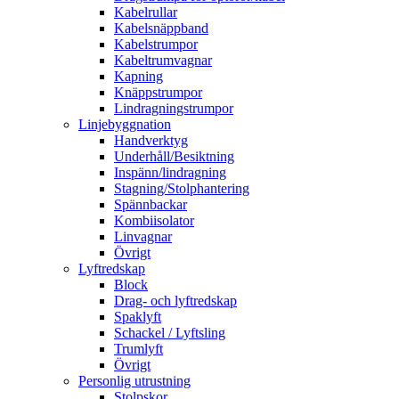
Kabelrullar
Kabelsnäppband
Kabelstrumpor
Kabeltrumvagnar
Kapning
Knäppstrumpor
Lindragningstrumpor
Linjebyggnation
Handverktyg
Underhåll/Besiktning
Inspänn/lindragning
Stagning/Stolphantering
Spännbackar
Kombiisolator
Linvagnar
Övrigt
Lyftredskap
Block
Drag- och lyftredskap
Spaklyft
Schackel / Lyftsling
Trumlyft
Övrigt
Personlig utrustning
Stolpskor