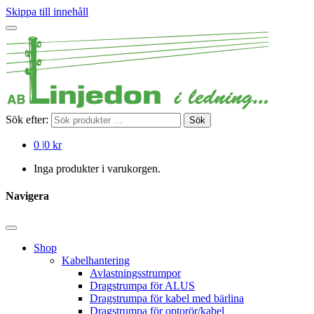
Skippa till innehåll
Sök efter:
Sök
0
|
0 kr
Inga produkter i varukorgen.
Navigera
Shop
Kabelhantering
Avlastningsstrumpor
Dragstrumpa för ALUS
Dragstrumpa för kabel med bärlina
Dragstrumpa för optorör/kabel