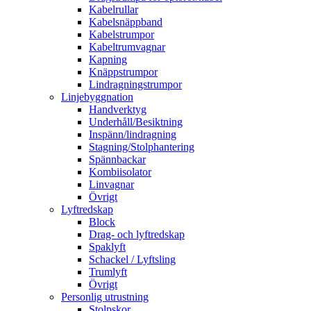
Kabelrullar
Kabelsnäppband
Kabelstrumpor
Kabeltrumvagnar
Kapning
Knäppstrumpor
Lindragningstrumpor
Linjebyggnation
Handverktyg
Underhåll/Besiktning
Inspänn/lindragning
Stagning/Stolphantering
Spännbackar
Kombiisolator
Linvagnar
Övrigt
Lyftredskap
Block
Drag- och lyftredskap
Spaklyft
Schackel / Lyftsling
Trumlyft
Övrigt
Personlig utrustning
Stolpskor