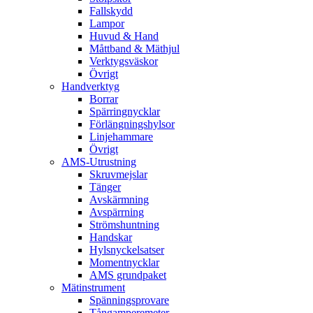
Fallskydd
Lampor
Huvud & Hand
Måttband & Mäthjul
Verktygsväskor
Övrigt
Handverktyg
Borrar
Spärringnycklar
Förlängningshylsor
Linjehammare
Övrigt
AMS-Utrustning
Skruvmejslar
Tänger
Avskärmning
Avspärrning
Strömshuntning
Handskar
Hylsnyckelsatser
Momentnycklar
AMS grundpaket
Mätinstrument
Spänningsprovare
Tångamperemeter