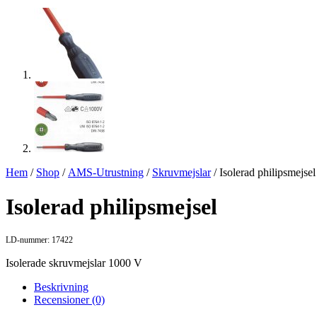
Hem
/
Shop
/
AMS-Utrustning
/
Skruvmejslar
/ Isolerad philipsmejsel
Isolerad philipsmejsel
LD-nummer: 17422
Isolerade skruvmejslar 1000 V
Beskrivning
Recensioner (0)