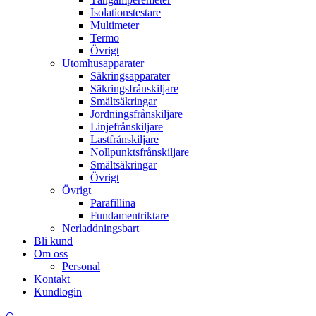
Isolationstestare
Multimeter
Termo
Övrigt
Utomhusapparater
Säkringsapparater
Säkringsfrånskiljare
Smältsäkringar
Jordningsfrånskiljare
Linjefrånskiljare
Lastfrånskiljare
Nollpunktsfrånskiljare
Smältsäkringar
Övrigt
Övrigt
Parafillina
Fundamentriktare
Nerladdningsbart
Bli kund
Om oss
Personal
Kontakt
Kundlogin