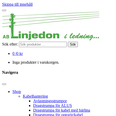
Skippa till innehåll
Sök efter:
Sök
0
|
0 kr
Inga produkter i varukorgen.
Navigera
Shop
Kabelhantering
Avlastningsstrumpor
Dragstrumpa för ALUS
Dragstrumpa för kabel med bärlina
Dragstrumpa för optorör/kabel