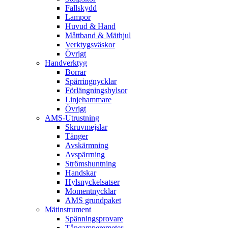
Fallskydd
Lampor
Huvud & Hand
Måttband & Mäthjul
Verktygsväskor
Övrigt
Handverktyg
Borrar
Spärringnycklar
Förlängningshylsor
Linjehammare
Övrigt
AMS-Utrustning
Skruvmejslar
Tänger
Avskärmning
Avspärrning
Strömshuntning
Handskar
Hylsnyckelsatser
Momentnycklar
AMS grundpaket
Mätinstrument
Spänningsprovare
Tångamperemeter