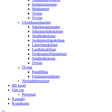
Isolationstestare
Multimeter
Termo
Övrigt
Utomhusapparater
Säkringsapparater
Säkringsfrånskiljare
Smältsäkringar
Jordningsfrånskiljare
Linjefrånskiljare
Lastfrånskiljare
Nollpunktsfrånskiljare
Smältsäkringar
Övrigt
Övrigt
Parafillina
Fundamentriktare
Nerladdningsbart
Bli kund
Om oss
Personal
Kontakt
Kundlogin