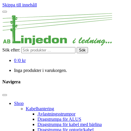
Skippa till innehåll
Sök efter:
Sök
0
|
0 kr
Inga produkter i varukorgen.
Navigera
Shop
Kabelhantering
Avlastningsstrumpor
Dragstrumpa för ALUS
Dragstrumpa för kabel med bärlina
Dragstrumpa för optorör/kabel