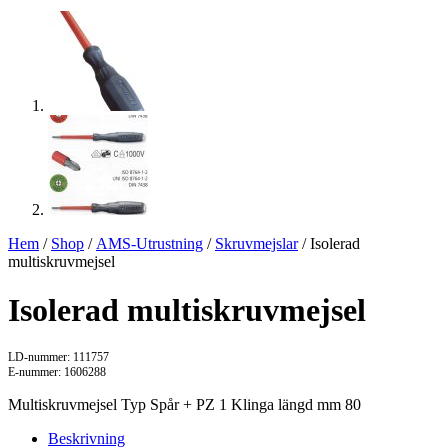
Hem
/
Shop
/
AMS-Utrustning
/
Skruvmejslar
/ Isolerad
multiskruvmejsel
Isolerad multiskruvmejsel
LD-nummer: 111757
E-nummer: 1606288
Multiskruvmejsel Typ Spår + PZ 1 Klinga längd mm 80
Beskrivning