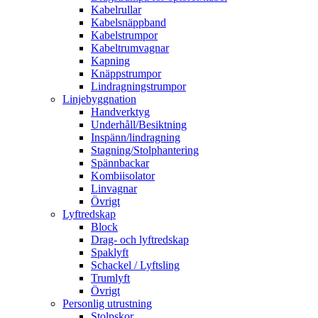
Kabelrullar
Kabelsnäppband
Kabelstrumpor
Kabeltrumvagnar
Kapning
Knäppstrumpor
Lindragningstrumpor
Linjebyggnation
Handverktyg
Underhåll/Besiktning
Inspänn/lindragning
Stagning/Stolphantering
Spännbackar
Kombiisolator
Linvagnar
Övrigt
Lyftredskap
Block
Drag- och lyftredskap
Spaklyft
Schackel / Lyftsling
Trumlyft
Övrigt
Personlig utrustning
Stolpskor