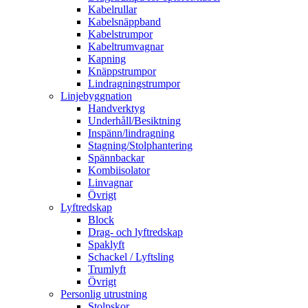
Kabelrullar
Kabelsnäppband
Kabelstrumpor
Kabeltrumvagnar
Kapning
Knäppstrumpor
Lindragningstrumpor
Linjebyggnation
Handverktyg
Underhåll/Besiktning
Inspänn/lindragning
Stagning/Stolphantering
Spännbackar
Kombiisolator
Linvagnar
Övrigt
Lyftredskap
Block
Drag- och lyftredskap
Spaklyft
Schackel / Lyftsling
Trumlyft
Övrigt
Personlig utrustning
Stolpskor