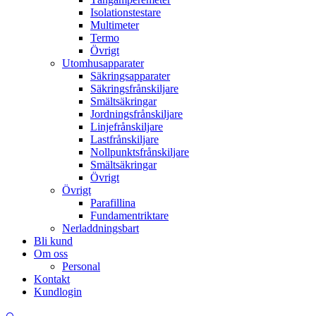
Isolationstestare
Multimeter
Termo
Övrigt
Utomhusapparater
Säkringsapparater
Säkringsfrånskiljare
Smältsäkringar
Jordningsfrånskiljare
Linjefrånskiljare
Lastfrånskiljare
Nollpunktsfrånskiljare
Smältsäkringar
Övrigt
Övrigt
Parafillina
Fundamentriktare
Nerladdningsbart
Bli kund
Om oss
Personal
Kontakt
Kundlogin