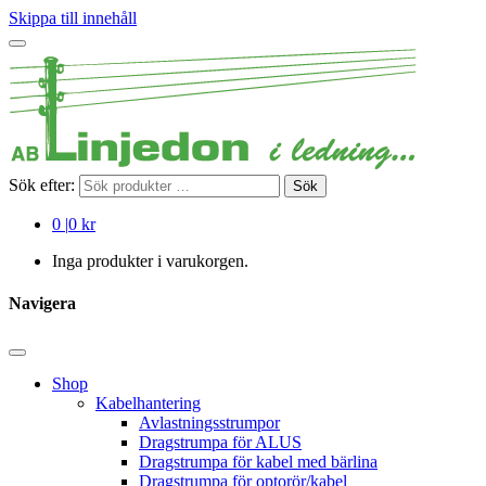
Skippa till innehåll
Sök efter:
Sök
0
|
0 kr
Inga produkter i varukorgen.
Navigera
Shop
Kabelhantering
Avlastningsstrumpor
Dragstrumpa för ALUS
Dragstrumpa för kabel med bärlina
Dragstrumpa för optorör/kabel