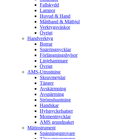
Fallskydd
Lampor
Huvud & Hand
Måttband & Mäthjul
Verktygsväskor
Övrigt
Handverktyg
Borrar
Spärringnycklar
Förlängningshylsor
Linjehammare
Övrigt
AMS-Utrustning
Skruvmejslar
Tänger
Avskärmning
Avspärrning
Strömshuntning
Handskar
Hylsnyckelsatser
Momentnycklar
AMS grundpaket
Mätinstrument
Spänningsprovare
Tångamperemeter