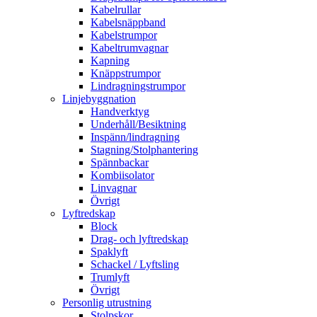
Kabelrullar
Kabelsnäppband
Kabelstrumpor
Kabeltrumvagnar
Kapning
Knäppstrumpor
Lindragningstrumpor
Linjebyggnation
Handverktyg
Underhåll/Besiktning
Inspänn/lindragning
Stagning/Stolphantering
Spännbackar
Kombiisolator
Linvagnar
Övrigt
Lyftredskap
Block
Drag- och lyftredskap
Spaklyft
Schackel / Lyftsling
Trumlyft
Övrigt
Personlig utrustning
Stolpskor