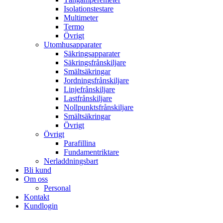
Isolationstestare
Multimeter
Termo
Övrigt
Utomhusapparater
Säkringsapparater
Säkringsfrånskiljare
Smältsäkringar
Jordningsfrånskiljare
Linjefrånskiljare
Lastfrånskiljare
Nollpunktsfrånskiljare
Smältsäkringar
Övrigt
Övrigt
Parafillina
Fundamentriktare
Nerladdningsbart
Bli kund
Om oss
Personal
Kontakt
Kundlogin