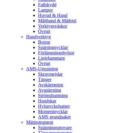
Fallskydd
Lampor
Huvud & Hand
Måttband & Mäthjul
Verktygsväskor
Övrigt
Handverktyg
Borrar
Spärringnycklar
Förlängningshylsor
Linjehammare
Övrigt
AMS-Utrustning
Skruvmejslar
Tänger
Avskärmning
Avspärrning
Strömshuntning
Handskar
Hylsnyckelsatser
Momentnycklar
AMS grundpaket
Mätinstrument
Spänningsprovare
Tångamperemeter