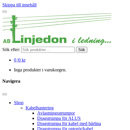
Skippa till innehåll
Sök efter:
Sök
0
|
0 kr
Inga produkter i varukorgen.
Navigera
Shop
Kabelhantering
Avlastningsstrumpor
Dragstrumpa för ALUS
Dragstrumpa för kabel med bärlina
Dragstrumpa för optorör/kabel