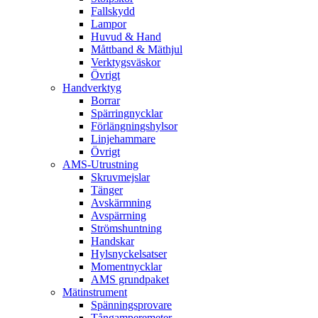
Fallskydd
Lampor
Huvud & Hand
Måttband & Mäthjul
Verktygsväskor
Övrigt
Handverktyg
Borrar
Spärringnycklar
Förlängningshylsor
Linjehammare
Övrigt
AMS-Utrustning
Skruvmejslar
Tänger
Avskärmning
Avspärrning
Strömshuntning
Handskar
Hylsnyckelsatser
Momentnycklar
AMS grundpaket
Mätinstrument
Spänningsprovare
Tångamperemeter