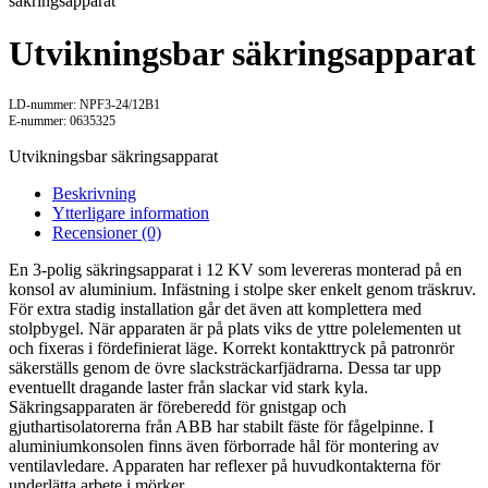
säkringsapparat
Utvikningsbar säkringsapparat
LD-nummer: NPF3-24/12B1
E-nummer: 0635325
Utvikningsbar säkringsapparat
Beskrivning
Ytterligare information
Recensioner (0)
En 3-polig säkringsapparat i 12 KV som levereras monterad på en
konsol av aluminium. Infästning i stolpe sker enkelt genom träskruv.
För extra stadig installation går det även att komplettera med
stolpbygel. När apparaten är på plats viks de yttre polelementen ut
och fixeras i fördefinierat läge. Korrekt kontakttryck på patronrör
säkerställs genom de övre slacksträckarfjädrarna. Dessa tar upp
eventuellt dragande laster från slackar vid stark kyla.
Säkringsapparaten är föreberedd för gnistgap och
gjuthartisolatorerna från ABB har stabilt fäste för fågelpinne. I
aluminiumkonsolen finns även förborrade hål för montering av
ventilavledare. Apparaten har reflexer på huvudkontakterna för
underlätta arbete i mörker.