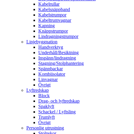
Kabelrullar
Kabelsnäppband
Kabelstrumpor
Kabeltrumvagnar
Kapning
Knäppstrumpor
Lindragningstrumpor
Linjebyggnation
Handverktyg
Underhåll/Besiktning
Inspänn/lindragning
Stagning/Stolphantering
Spännbackar
Kombiisolator
Linvagnar
Övrigt
Lyftredskap
Block
Drag- och lyftredskap
Spaklyft
Schackel / Lyftsling
Trumlyft
Övrigt
Personlig utrustning
Stolpskor