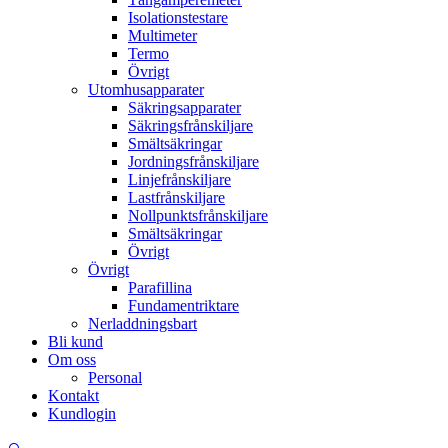
Isolationstestare
Multimeter
Termo
Övrigt
Utomhusapparater
Säkringsapparater
Säkringsfrånskiljare
Smältsäkringar
Jordningsfrånskiljare
Linjefrånskiljare
Lastfrånskiljare
Nollpunktsfrånskiljare
Smältsäkringar
Övrigt
Övrigt
Parafillina
Fundamentriktare
Nerladdningsbart
Bli kund
Om oss
Personal
Kontakt
Kundlogin