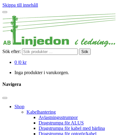
Skippa till innehåll
Sök efter:
Sök
0
|
0 kr
Inga produkter i varukorgen.
Navigera
Shop
Kabelhantering
Avlastningsstrumpor
Dragstrumpa för ALUS
Dragstrumpa för kabel med bärlina
Dragstrumpa för optorör/kabel