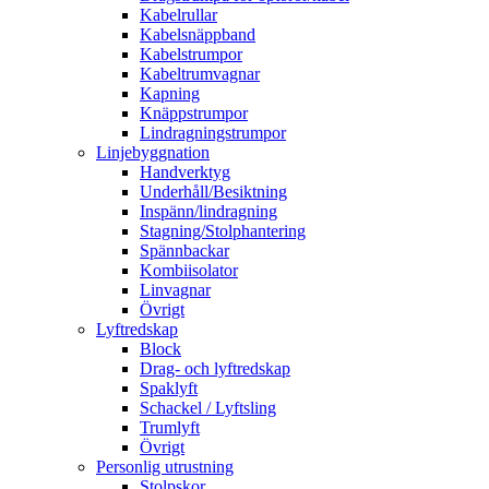
Kabelrullar
Kabelsnäppband
Kabelstrumpor
Kabeltrumvagnar
Kapning
Knäppstrumpor
Lindragningstrumpor
Linjebyggnation
Handverktyg
Underhåll/Besiktning
Inspänn/lindragning
Stagning/Stolphantering
Spännbackar
Kombiisolator
Linvagnar
Övrigt
Lyftredskap
Block
Drag- och lyftredskap
Spaklyft
Schackel / Lyftsling
Trumlyft
Övrigt
Personlig utrustning
Stolpskor