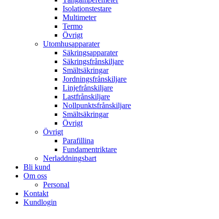
Isolationstestare
Multimeter
Termo
Övrigt
Utomhusapparater
Säkringsapparater
Säkringsfrånskiljare
Smältsäkringar
Jordningsfrånskiljare
Linjefrånskiljare
Lastfrånskiljare
Nollpunktsfrånskiljare
Smältsäkringar
Övrigt
Övrigt
Parafillina
Fundamentriktare
Nerladdningsbart
Bli kund
Om oss
Personal
Kontakt
Kundlogin