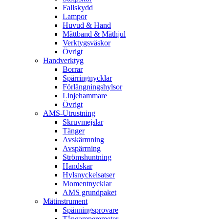
Fallskydd
Lampor
Huvud & Hand
Måttband & Mäthjul
Verktygsväskor
Övrigt
Handverktyg
Borrar
Spärringnycklar
Förlängningshylsor
Linjehammare
Övrigt
AMS-Utrustning
Skruvmejslar
Tänger
Avskärmning
Avspärrning
Strömshuntning
Handskar
Hylsnyckelsatser
Momentnycklar
AMS grundpaket
Mätinstrument
Spänningsprovare
Tångamperemeter