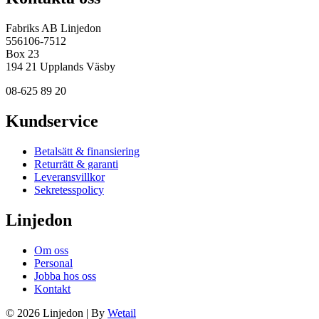
Fabriks AB Linjedon
556106-7512
Box 23
194 21 Upplands Väsby
08-625 89 20
Kundservice
Betalsätt & finansiering
Returrätt & garanti
Leveransvillkor
Sekretesspolicy
Linjedon
Om oss
Personal
Jobba hos oss
Kontakt
© 2026 Linjedon
|
By
Wetail