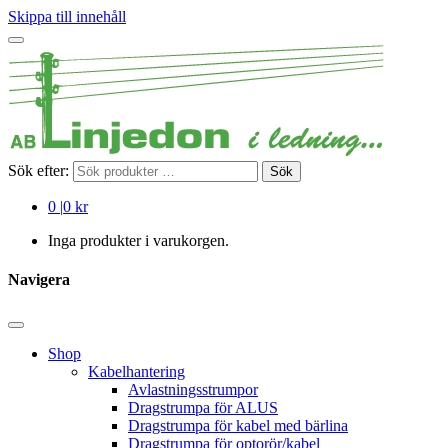
Skippa till innehåll
Sök efter:
Sök
0
|
0 kr
Inga produkter i varukorgen.
Navigera
Shop
Kabelhantering
Avlastningsstrumpor
Dragstrumpa för ALUS
Dragstrumpa för kabel med bärlina
Dragstrumpa för optorör/kabel