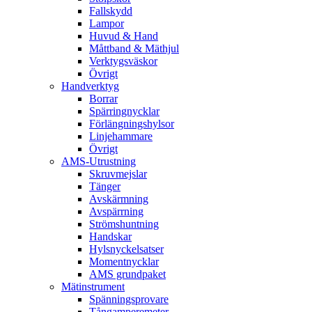
Fallskydd
Lampor
Huvud & Hand
Måttband & Mäthjul
Verktygsväskor
Övrigt
Handverktyg
Borrar
Spärringnycklar
Förlängningshylsor
Linjehammare
Övrigt
AMS-Utrustning
Skruvmejslar
Tänger
Avskärmning
Avspärrning
Strömshuntning
Handskar
Hylsnyckelsatser
Momentnycklar
AMS grundpaket
Mätinstrument
Spänningsprovare
Tångamperemeter