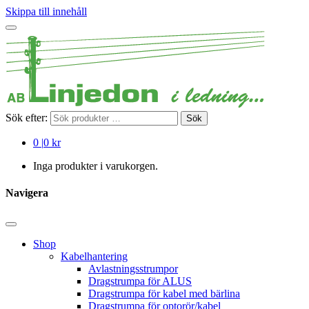
Skippa till innehåll
Sök efter:
Sök
0
|
0 kr
Inga produkter i varukorgen.
Navigera
Shop
Kabelhantering
Avlastningsstrumpor
Dragstrumpa för ALUS
Dragstrumpa för kabel med bärlina
Dragstrumpa för optorör/kabel