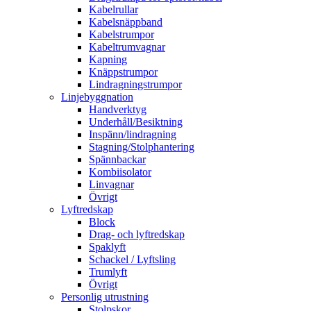
Kabelrullar
Kabelsnäppband
Kabelstrumpor
Kabeltrumvagnar
Kapning
Knäppstrumpor
Lindragningstrumpor
Linjebyggnation
Handverktyg
Underhåll/Besiktning
Inspänn/lindragning
Stagning/Stolphantering
Spännbackar
Kombiisolator
Linvagnar
Övrigt
Lyftredskap
Block
Drag- och lyftredskap
Spaklyft
Schackel / Lyftsling
Trumlyft
Övrigt
Personlig utrustning
Stolpskor