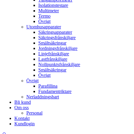
Isolationstestare
Multimeter
Termo
Övrigt
Utomhusapparater
Säkringsapparater
Säkringsfrånskiljare
Smältsäkringar
Jordningsfrånskiljare
Linjefrånskiljare
Lastfrånskiljare
Nollpunktsfrånskiljare
Smältsäkringar
Övrigt
Övrigt
Parafillina
Fundamentriktare
Nerladdningsbart
Bli kund
Om oss
Personal
Kontakt
Kundlogin