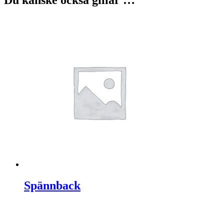
Du kanske också gillar …
Spännback