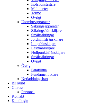
Isolationstestare
Multimeter
Termo
Övrigt
Utomhusapparater
Säkringsapparater
Säkringsfrånskiljare
Smältsäkringar
Jordningsfrånskiljare
Linjefrånskiljare
Lastfrånskiljare
Nollpunktsfrånskiljare
Smältsäkringar
Övrigt
Övrigt
Parafillina
Fundamentriktare
Nerladdningsbart
Bli kund
Om oss
Personal
Kontakt
Kundlogin