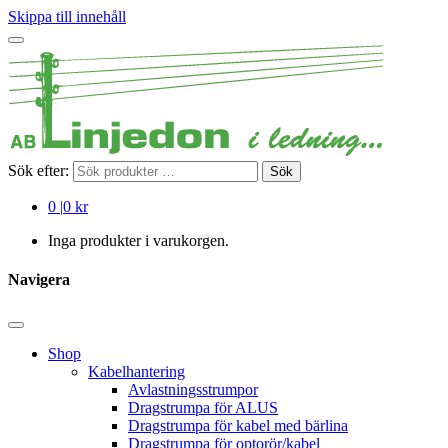
Skippa till innehåll
Sök efter:
Sök
0
|
0 kr
Inga produkter i varukorgen.
Navigera
Shop
Kabelhantering
Avlastningsstrumpor
Dragstrumpa för ALUS
Dragstrumpa för kabel med bärlina
Dragstrumpa för optorör/kabel