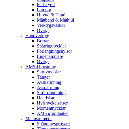
Fallskydd
Lampor
Huvud & Hand
Måttband & Mäthjul
Verktygsväskor
Övrigt
Handverktyg
Borrar
Spärringnycklar
Förlängningshylsor
Linjehammare
Övrigt
AMS-Utrustning
Skruvmejslar
Tänger
Avskärmning
Avspärrning
Strömshuntning
Handskar
Hylsnyckelsatser
Momentnycklar
AMS grundpaket
Mätinstrument
Spänningsprovare
Tångamperemeter