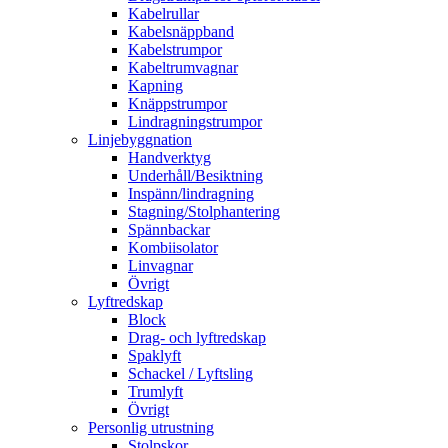
Kabelrullar
Kabelsnäppband
Kabelstrumpor
Kabeltrumvagnar
Kapning
Knäppstrumpor
Lindragningstrumpor
Linjebyggnation
Handverktyg
Underhåll/Besiktning
Inspänn/lindragning
Stagning/Stolphantering
Spännbackar
Kombiisolator
Linvagnar
Övrigt
Lyftredskap
Block
Drag- och lyftredskap
Spaklyft
Schackel / Lyftsling
Trumlyft
Övrigt
Personlig utrustning
Stolpskor