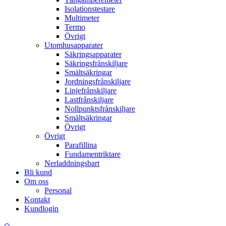
Isolationstestare
Multimeter
Termo
Övrigt
Utomhusapparater
Säkringsapparater
Säkringsfrånskiljare
Smältsäkringar
Jordningsfrånskiljare
Linjefrånskiljare
Lastfrånskiljare
Nollpunktsfrånskiljare
Smältsäkringar
Övrigt
Övrigt
Parafillina
Fundamentriktare
Nerladdningsbart
Bli kund
Om oss
Personal
Kontakt
Kundlogin