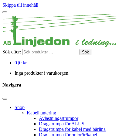
Skippa till innehåll
Sök efter:
Sök
0
|
0 kr
Inga produkter i varukorgen.
Navigera
Shop
Kabelhantering
Avlastningsstrumpor
Dragstrumpa för ALUS
Dragstrumpa för kabel med bärlina
Dragstrumpa för optorör/kabel