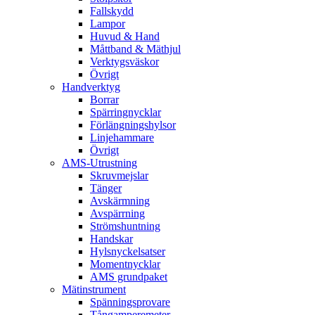
Fallskydd
Lampor
Huvud & Hand
Måttband & Mäthjul
Verktygsväskor
Övrigt
Handverktyg
Borrar
Spärringnycklar
Förlängningshylsor
Linjehammare
Övrigt
AMS-Utrustning
Skruvmejslar
Tänger
Avskärmning
Avspärrning
Strömshuntning
Handskar
Hylsnyckelsatser
Momentnycklar
AMS grundpaket
Mätinstrument
Spänningsprovare
Tångamperemeter