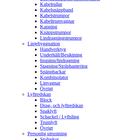
Kabelrullar
Kabelsnäppband
Kabelstrumpor
Kabeltrumvagnar
Kapning
Knäppstrumpor
Lindragningstrumpor
Linjebyggnation
Handverktyg
Underhåll/Besiktning
Inspänn/lindragning
Stagning/Stolphantering
Spännbackar
Kombiisolator
Linvagnar
Övrigt
Lyftredskap
Block
Drag- och lyftredskap
Spaklyft
Schackel / Lyftsling
Trumlyft
Övrigt
Personlig utrustning
Stolpskor