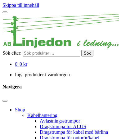
Skippa till innehåll
Sök efter:
Sök
0
|
0 kr
Inga produkter i varukorgen.
Navigera
Shop
Kabelhantering
Avlastningsstrumpor
Dragstrumpa för ALUS
Dragstrumpa för kabel med bärlina
Dragstrumpa för optorör/kabel