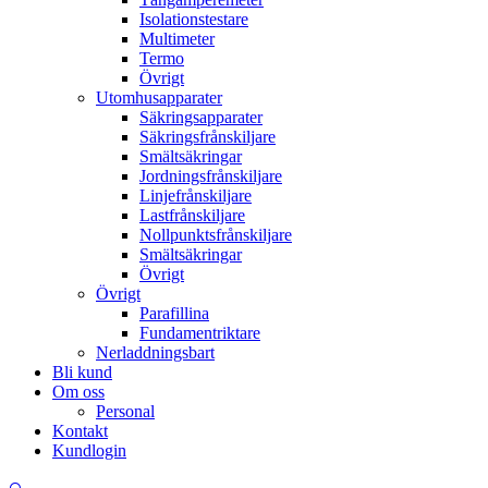
Isolationstestare
Multimeter
Termo
Övrigt
Utomhusapparater
Säkringsapparater
Säkringsfrånskiljare
Smältsäkringar
Jordningsfrånskiljare
Linjefrånskiljare
Lastfrånskiljare
Nollpunktsfrånskiljare
Smältsäkringar
Övrigt
Övrigt
Parafillina
Fundamentriktare
Nerladdningsbart
Bli kund
Om oss
Personal
Kontakt
Kundlogin