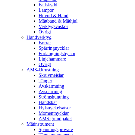
Fallskydd
Lampor
Huvud & Hand
Måttband & Mäthjul
Verktygsväskor
Övrigt
Handverktyg
Borrar
Spärringnycklar
Förlängningshylsor
Linjehammare
Övrigt
AMS-Utrustning
Skruvmejslar
Tänger
Avskärmning
Avspärrning
Strömshuntning
Handskar
Hylsnyckelsatser
Momentnycklar
AMS grundpaket
Mätinstrument
Spänningsprovare
Tångamperemeter