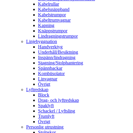
Kabelrullar
Kabelsnäppband
Kabelstrumpor
Kabeltrumvagnar
Kapning
Knäppstrumpor
Lindragningstrumpor
Linjebyggnation
Handverktyg
Underhåll/Besiktning
Inspänn/lindragning
Stagning/Stolphantering
Spännbackar
Kombiisolator
Linvagnar
Övrigt
Lyftredskap
Block
Drag- och lyftredskap
Spaklyft
Schackel / Lyftsling
Trumlyft
Övrigt
Personlig utrustning
Stolpskor