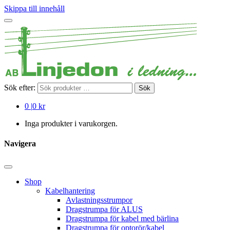
Skippa till innehåll
Sök efter:
Sök
0
|
0 kr
Inga produkter i varukorgen.
Navigera
Shop
Kabelhantering
Avlastningsstrumpor
Dragstrumpa för ALUS
Dragstrumpa för kabel med bärlina
Dragstrumpa för optorör/kabel