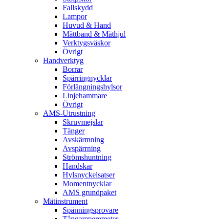
Fallskydd
Lampor
Huvud & Hand
Måttband & Mäthjul
Verktygsväskor
Övrigt
Handverktyg
Borrar
Spärringnycklar
Förlängningshylsor
Linjehammare
Övrigt
AMS-Utrustning
Skruvmejslar
Tänger
Avskärmning
Avspärrning
Strömshuntning
Handskar
Hylsnyckelsatser
Momentnycklar
AMS grundpaket
Mätinstrument
Spänningsprovare
Tångamperemeter