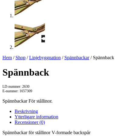
Hem
/
Shop
/
Linjebyggnation
/
Spännbackar
/ Spännback
Spännback
LD-nummer: 2630
E-nummer: 1657309
Spännbackar För stållinor.
Beskrivning
Ytterligare information
Recensioner (0)
Spännbackar för stållinor V-formade backspår