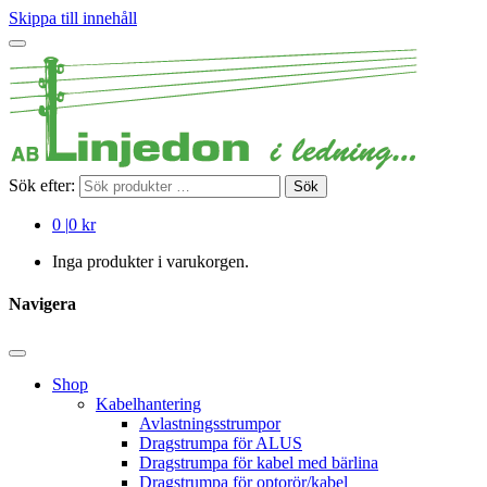
Skippa till innehåll
Sök efter:
Sök
0
|
0 kr
Inga produkter i varukorgen.
Navigera
Shop
Kabelhantering
Avlastningsstrumpor
Dragstrumpa för ALUS
Dragstrumpa för kabel med bärlina
Dragstrumpa för optorör/kabel