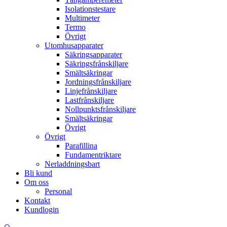
Isolationstestare
Multimeter
Termo
Övrigt
Utomhusapparater
Säkringsapparater
Säkringsfrånskiljare
Smältsäkringar
Jordningsfrånskiljare
Linjefrånskiljare
Lastfrånskiljare
Nollpunktsfrånskiljare
Smältsäkringar
Övrigt
Övrigt
Parafillina
Fundamentriktare
Nerladdningsbart
Bli kund
Om oss
Personal
Kontakt
Kundlogin