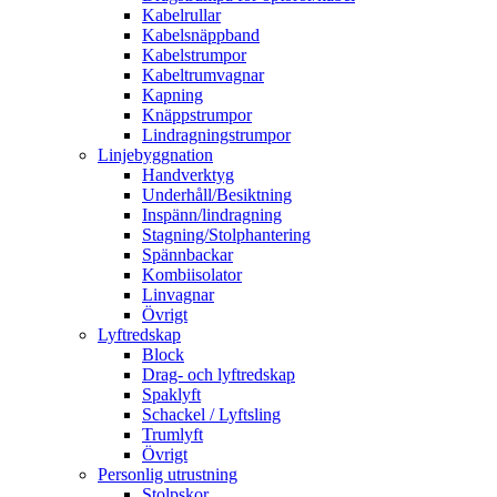
Kabelrullar
Kabelsnäppband
Kabelstrumpor
Kabeltrumvagnar
Kapning
Knäppstrumpor
Lindragningstrumpor
Linjebyggnation
Handverktyg
Underhåll/Besiktning
Inspänn/lindragning
Stagning/Stolphantering
Spännbackar
Kombiisolator
Linvagnar
Övrigt
Lyftredskap
Block
Drag- och lyftredskap
Spaklyft
Schackel / Lyftsling
Trumlyft
Övrigt
Personlig utrustning
Stolpskor