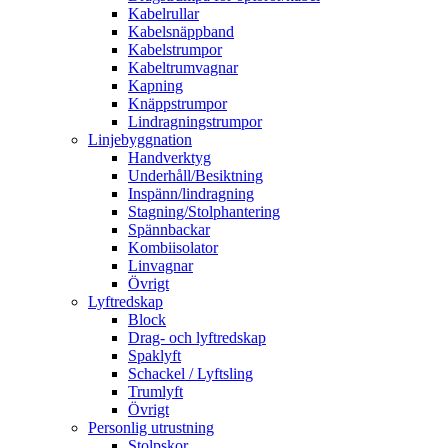
Kabelrullar
Kabelsnäppband
Kabelstrumpor
Kabeltrumvagnar
Kapning
Knäppstrumpor
Lindragningstrumpor
Linjebyggnation
Handverktyg
Underhåll/Besiktning
Inspänn/lindragning
Stagning/Stolphantering
Spännbackar
Kombiisolator
Linvagnar
Övrigt
Lyftredskap
Block
Drag- och lyftredskap
Spaklyft
Schackel / Lyftsling
Trumlyft
Övrigt
Personlig utrustning
Stolpskor