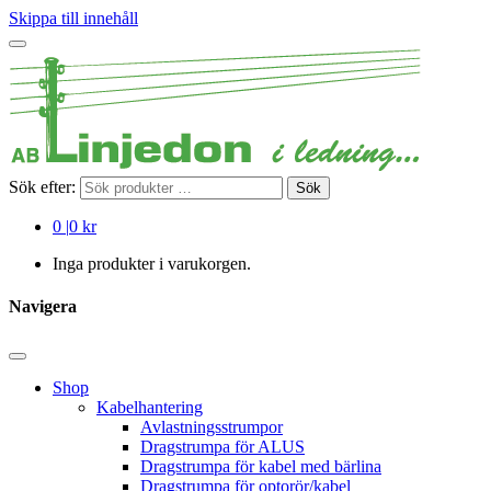
Skippa till innehåll
Sök efter:
Sök
0
|
0 kr
Inga produkter i varukorgen.
Navigera
Shop
Kabelhantering
Avlastningsstrumpor
Dragstrumpa för ALUS
Dragstrumpa för kabel med bärlina
Dragstrumpa för optorör/kabel