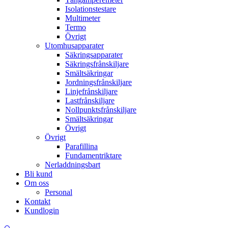
Isolationstestare
Multimeter
Termo
Övrigt
Utomhusapparater
Säkringsapparater
Säkringsfrånskiljare
Smältsäkringar
Jordningsfrånskiljare
Linjefrånskiljare
Lastfrånskiljare
Nollpunktsfrånskiljare
Smältsäkringar
Övrigt
Övrigt
Parafillina
Fundamentriktare
Nerladdningsbart
Bli kund
Om oss
Personal
Kontakt
Kundlogin