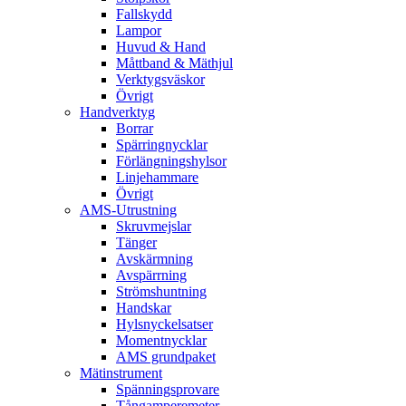
Fallskydd
Lampor
Huvud & Hand
Måttband & Mäthjul
Verktygsväskor
Övrigt
Handverktyg
Borrar
Spärringnycklar
Förlängningshylsor
Linjehammare
Övrigt
AMS-Utrustning
Skruvmejslar
Tänger
Avskärmning
Avspärrning
Strömshuntning
Handskar
Hylsnyckelsatser
Momentnycklar
AMS grundpaket
Mätinstrument
Spänningsprovare
Tångamperemeter