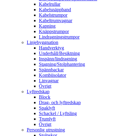
Kabelrullar
Kabelsnäppband
Kabelstrumpor
Kabeltrumvagnar
Kapning
Knäppstrumpor
Lindragningstrumpor
Linjebyggnation
Handverktyg
Underhåll/Besiktning
Inspänn/lindragning
Stagning/Stolphantering
Spännbackar
Kombiisolator
Linvagnar
Övrigt
Lyftredskap
Block
Drag- och lyftredskap
Spaklyft
Schackel / Lyftsling
Trumlyft
Övrigt
Personlig utrustning
Stolpskor