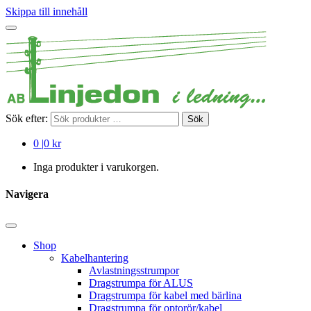
Skippa till innehåll
Sök efter:
Sök
0
|
0 kr
Inga produkter i varukorgen.
Navigera
Shop
Kabelhantering
Avlastningsstrumpor
Dragstrumpa för ALUS
Dragstrumpa för kabel med bärlina
Dragstrumpa för optorör/kabel