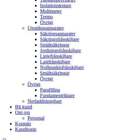
Isolationstestare
Multimeter
Termo
Övrigt
Utomhusapparater
Säkringsapparater
Säkringsfrånskiljare
Smältsäkringar
Jordningsfrånskiljare
Linjefrånskiljare
Lastfrånskiljare
Nollpunktsfrånskiljare
Smältsäkringar
Övrigt
Övrigt
Parafillina
Fundamentriktare
Nerladdningsbart
Bli kund
Om oss
Personal
Kontakt
Kundlogin