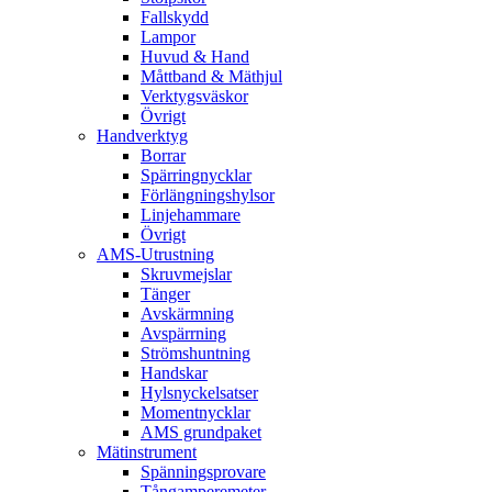
Fallskydd
Lampor
Huvud & Hand
Måttband & Mäthjul
Verktygsväskor
Övrigt
Handverktyg
Borrar
Spärringnycklar
Förlängningshylsor
Linjehammare
Övrigt
AMS-Utrustning
Skruvmejslar
Tänger
Avskärmning
Avspärrning
Strömshuntning
Handskar
Hylsnyckelsatser
Momentnycklar
AMS grundpaket
Mätinstrument
Spänningsprovare
Tångamperemeter