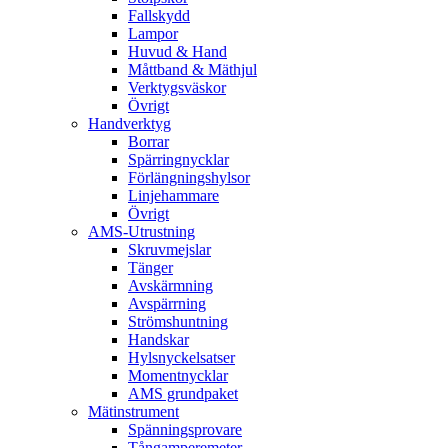
Fallskydd
Lampor
Huvud & Hand
Måttband & Mäthjul
Verktygsväskor
Övrigt
Handverktyg
Borrar
Spärringnycklar
Förlängningshylsor
Linjehammare
Övrigt
AMS-Utrustning
Skruvmejslar
Tänger
Avskärmning
Avspärrning
Strömshuntning
Handskar
Hylsnyckelsatser
Momentnycklar
AMS grundpaket
Mätinstrument
Spänningsprovare
Tångamperemeter