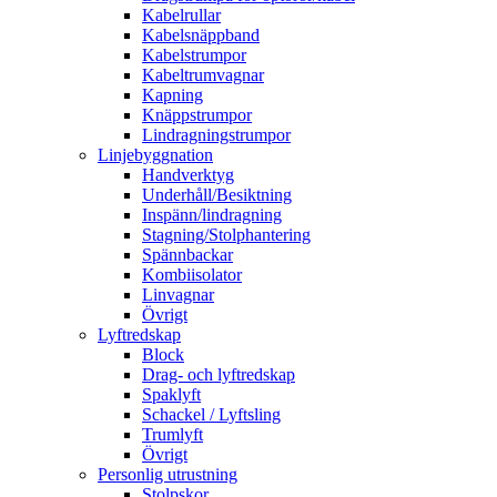
Kabelrullar
Kabelsnäppband
Kabelstrumpor
Kabeltrumvagnar
Kapning
Knäppstrumpor
Lindragningstrumpor
Linjebyggnation
Handverktyg
Underhåll/Besiktning
Inspänn/lindragning
Stagning/Stolphantering
Spännbackar
Kombiisolator
Linvagnar
Övrigt
Lyftredskap
Block
Drag- och lyftredskap
Spaklyft
Schackel / Lyftsling
Trumlyft
Övrigt
Personlig utrustning
Stolpskor