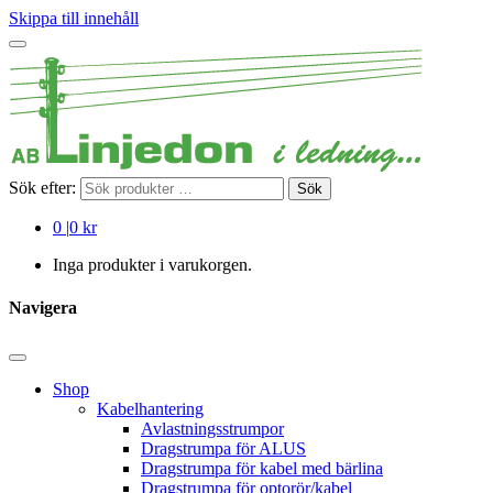
Skippa till innehåll
Sök efter:
Sök
0
|
0 kr
Inga produkter i varukorgen.
Navigera
Shop
Kabelhantering
Avlastningsstrumpor
Dragstrumpa för ALUS
Dragstrumpa för kabel med bärlina
Dragstrumpa för optorör/kabel