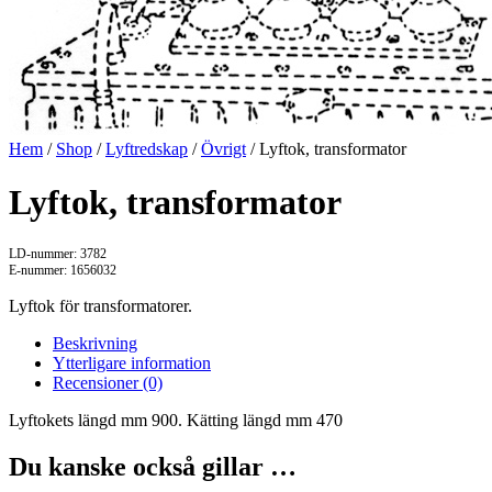
Hem
/
Shop
/
Lyftredskap
/
Övrigt
/ Lyftok, transformator
Lyftok, transformator
LD-nummer: 3782
E-nummer: 1656032
Lyftok för transformatorer.
Beskrivning
Ytterligare information
Recensioner (0)
Lyftokets längd mm 900. Kätting längd mm 470
Du kanske också gillar …