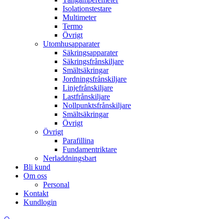
Isolationstestare
Multimeter
Termo
Övrigt
Utomhusapparater
Säkringsapparater
Säkringsfrånskiljare
Smältsäkringar
Jordningsfrånskiljare
Linjefrånskiljare
Lastfrånskiljare
Nollpunktsfrånskiljare
Smältsäkringar
Övrigt
Övrigt
Parafillina
Fundamentriktare
Nerladdningsbart
Bli kund
Om oss
Personal
Kontakt
Kundlogin