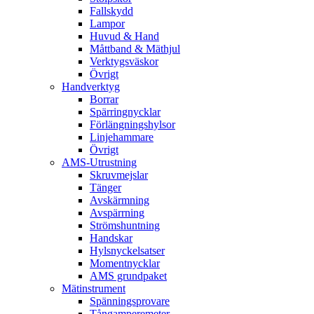
Fallskydd
Lampor
Huvud & Hand
Måttband & Mäthjul
Verktygsväskor
Övrigt
Handverktyg
Borrar
Spärringnycklar
Förlängningshylsor
Linjehammare
Övrigt
AMS-Utrustning
Skruvmejslar
Tänger
Avskärmning
Avspärrning
Strömshuntning
Handskar
Hylsnyckelsatser
Momentnycklar
AMS grundpaket
Mätinstrument
Spänningsprovare
Tångamperemeter