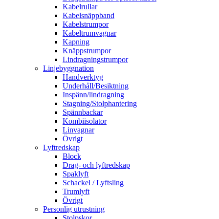
Kabelrullar
Kabelsnäppband
Kabelstrumpor
Kabeltrumvagnar
Kapning
Knäppstrumpor
Lindragningstrumpor
Linjebyggnation
Handverktyg
Underhåll/Besiktning
Inspänn/lindragning
Stagning/Stolphantering
Spännbackar
Kombiisolator
Linvagnar
Övrigt
Lyftredskap
Block
Drag- och lyftredskap
Spaklyft
Schackel / Lyftsling
Trumlyft
Övrigt
Personlig utrustning
Stolpskor