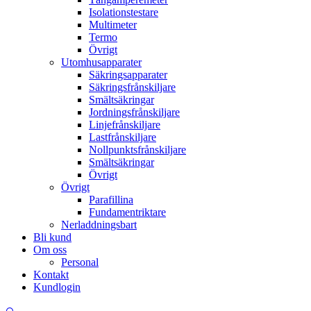
Isolationstestare
Multimeter
Termo
Övrigt
Utomhusapparater
Säkringsapparater
Säkringsfrånskiljare
Smältsäkringar
Jordningsfrånskiljare
Linjefrånskiljare
Lastfrånskiljare
Nollpunktsfrånskiljare
Smältsäkringar
Övrigt
Övrigt
Parafillina
Fundamentriktare
Nerladdningsbart
Bli kund
Om oss
Personal
Kontakt
Kundlogin