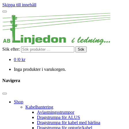
Skippa till innehåll
Sök efter:
Sök
0
|
0 kr
Inga produkter i varukorgen.
Navigera
Shop
Kabelhantering
Avlastningsstrumpor
Dragstrumpa för ALUS
Dragstrumpa för kabel med bärlina
Dragstrumpa för optorör/kabel