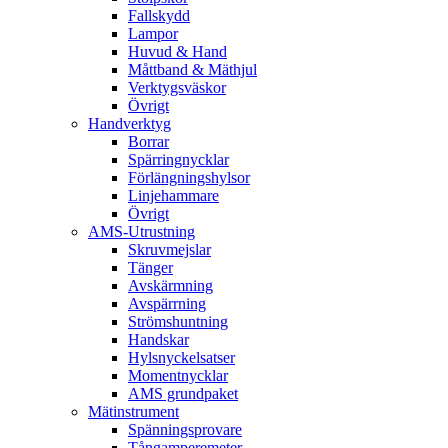
Fallskydd
Lampor
Huvud & Hand
Måttband & Mäthjul
Verktygsväskor
Övrigt
Handverktyg
Borrar
Spärringnycklar
Förlängningshylsor
Linjehammare
Övrigt
AMS-Utrustning
Skruvmejslar
Tänger
Avskärmning
Avspärrning
Strömshuntning
Handskar
Hylsnyckelsatser
Momentnycklar
AMS grundpaket
Mätinstrument
Spänningsprovare
Tångamperemeter