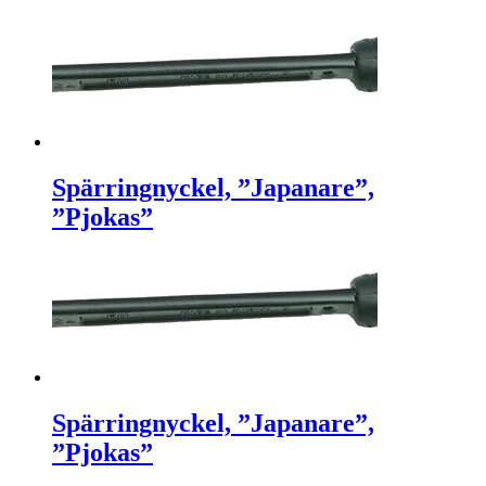
Spärringnyckel, ”Japanare”,
”Pjokas”
Spärringnyckel, ”Japanare”,
”Pjokas”