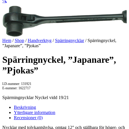
🔍
Hem
/
Shop
/
Handverktyg
/
Spärringnycklar
/ Spärringnyckel,
”Japanare”, ”Pjokas”
Spärringnyckel, ”Japanare”,
”Pjokas”
LD-nummer: 131921
E-nummer: 1622717
Spärrningnycklar Nyckel vidd 19/21
Beskrivning
Ytterligare information
Recensioner (0)
Nycklar med tolvkantshylsa, omtag 12° och ställbara för höger- och