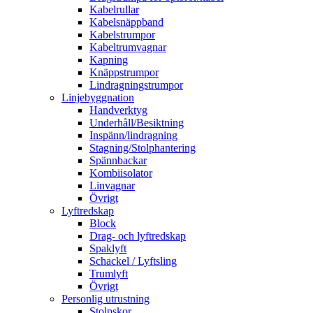
Kabelrullar
Kabelsnäppband
Kabelstrumpor
Kabeltrumvagnar
Kapning
Knäppstrumpor
Lindragningstrumpor
Linjebyggnation
Handverktyg
Underhåll/Besiktning
Inspänn/lindragning
Stagning/Stolphantering
Spännbackar
Kombiisolator
Linvagnar
Övrigt
Lyftredskap
Block
Drag- och lyftredskap
Spaklyft
Schackel / Lyftsling
Trumlyft
Övrigt
Personlig utrustning
Stolpskor