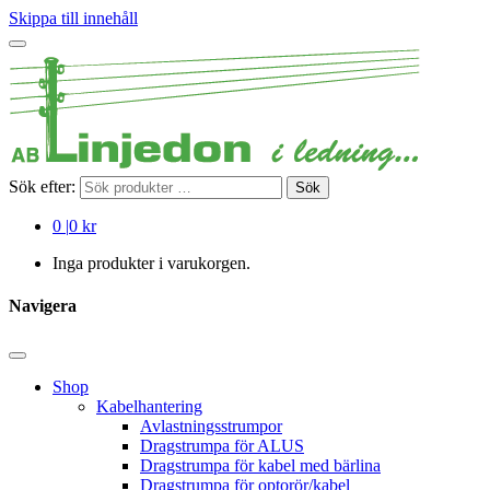
Skippa till innehåll
Sök efter:
Sök
0
|
0 kr
Inga produkter i varukorgen.
Navigera
Shop
Kabelhantering
Avlastningsstrumpor
Dragstrumpa för ALUS
Dragstrumpa för kabel med bärlina
Dragstrumpa för optorör/kabel