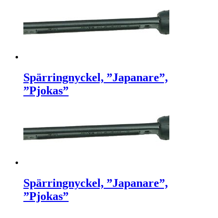
Spärringnyckel, ”Japanare”,
”Pjokas”
Spärringnyckel, ”Japanare”,
”Pjokas”