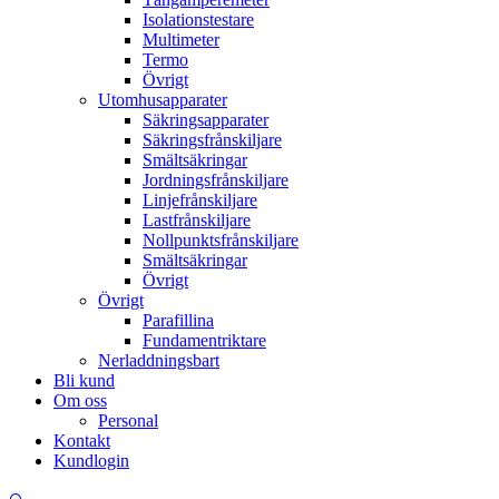
Isolationstestare
Multimeter
Termo
Övrigt
Utomhusapparater
Säkringsapparater
Säkringsfrånskiljare
Smältsäkringar
Jordningsfrånskiljare
Linjefrånskiljare
Lastfrånskiljare
Nollpunktsfrånskiljare
Smältsäkringar
Övrigt
Övrigt
Parafillina
Fundamentriktare
Nerladdningsbart
Bli kund
Om oss
Personal
Kontakt
Kundlogin