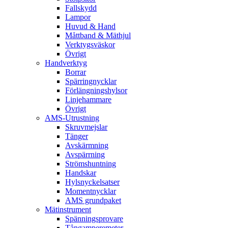
Fallskydd
Lampor
Huvud & Hand
Måttband & Mäthjul
Verktygsväskor
Övrigt
Handverktyg
Borrar
Spärringnycklar
Förlängningshylsor
Linjehammare
Övrigt
AMS-Utrustning
Skruvmejslar
Tänger
Avskärmning
Avspärrning
Strömshuntning
Handskar
Hylsnyckelsatser
Momentnycklar
AMS grundpaket
Mätinstrument
Spänningsprovare
Tångamperemeter