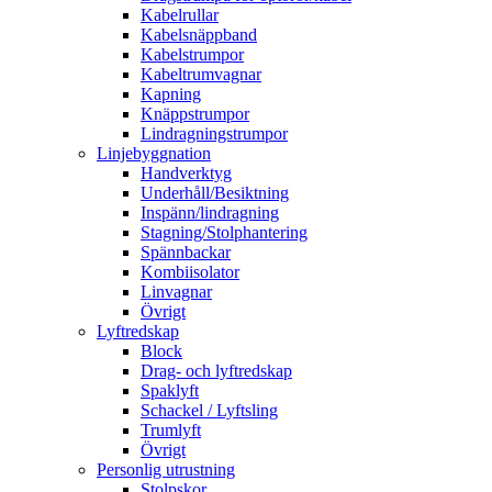
Kabelrullar
Kabelsnäppband
Kabelstrumpor
Kabeltrumvagnar
Kapning
Knäppstrumpor
Lindragningstrumpor
Linjebyggnation
Handverktyg
Underhåll/Besiktning
Inspänn/lindragning
Stagning/Stolphantering
Spännbackar
Kombiisolator
Linvagnar
Övrigt
Lyftredskap
Block
Drag- och lyftredskap
Spaklyft
Schackel / Lyftsling
Trumlyft
Övrigt
Personlig utrustning
Stolpskor