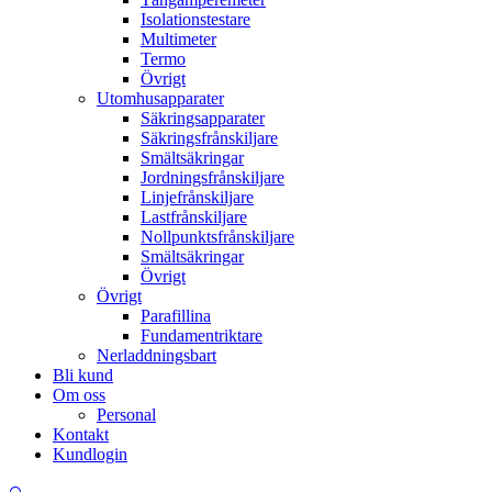
Isolationstestare
Multimeter
Termo
Övrigt
Utomhusapparater
Säkringsapparater
Säkringsfrånskiljare
Smältsäkringar
Jordningsfrånskiljare
Linjefrånskiljare
Lastfrånskiljare
Nollpunktsfrånskiljare
Smältsäkringar
Övrigt
Övrigt
Parafillina
Fundamentriktare
Nerladdningsbart
Bli kund
Om oss
Personal
Kontakt
Kundlogin