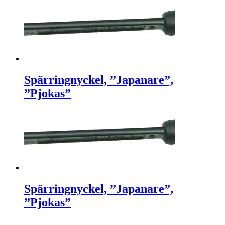
Spärringnyckel, ”Japanare”,
”Pjokas”
Spärringnyckel, ”Japanare”,
”Pjokas”