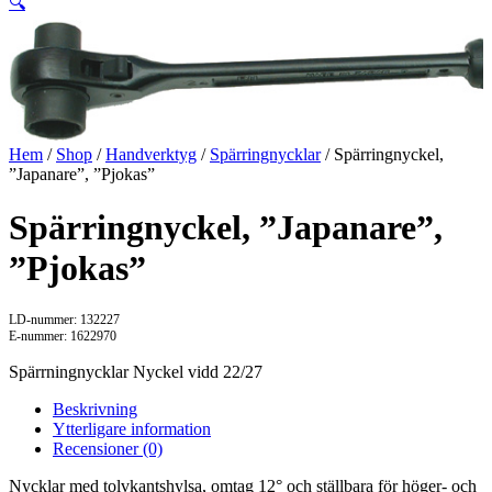
🔍
Hem
/
Shop
/
Handverktyg
/
Spärringnycklar
/ Spärringnyckel,
”Japanare”, ”Pjokas”
Spärringnyckel, ”Japanare”,
”Pjokas”
LD-nummer: 132227
E-nummer: 1622970
Spärrningnycklar Nyckel vidd 22/27
Beskrivning
Ytterligare information
Recensioner (0)
Nycklar med tolvkantshylsa, omtag 12° och ställbara för höger- och