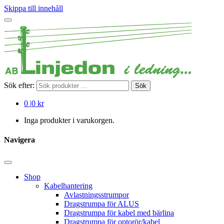
Skippa till innehåll
Sök efter:
Sök
0
|
0 kr
Inga produkter i varukorgen.
Navigera
Shop
Kabelhantering
Avlastningsstrumpor
Dragstrumpa för ALUS
Dragstrumpa för kabel med bärlina
Dragstrumpa för optorör/kabel