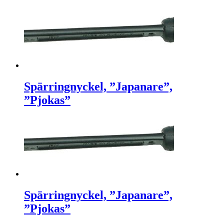
Spärringnyckel, ”Japanare”,
”Pjokas”
Spärringnyckel, ”Japanare”,
”Pjokas”