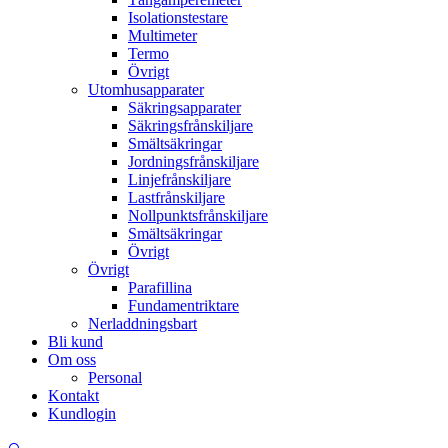
Isolationstestare
Multimeter
Termo
Övrigt
Utomhusapparater
Säkringsapparater
Säkringsfrånskiljare
Smältsäkringar
Jordningsfrånskiljare
Linjefrånskiljare
Lastfrånskiljare
Nollpunktsfrånskiljare
Smältsäkringar
Övrigt
Övrigt
Parafillina
Fundamentriktare
Nerladdningsbart
Bli kund
Om oss
Personal
Kontakt
Kundlogin