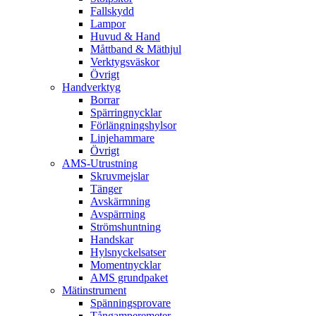
Fallskydd
Lampor
Huvud & Hand
Måttband & Mäthjul
Verktygsväskor
Övrigt
Handverktyg
Borrar
Spärringnycklar
Förlängningshylsor
Linjehammare
Övrigt
AMS-Utrustning
Skruvmejslar
Tänger
Avskärmning
Avspärrning
Strömshuntning
Handskar
Hylsnyckelsatser
Momentnycklar
AMS grundpaket
Mätinstrument
Spänningsprovare
Tångamperemeter