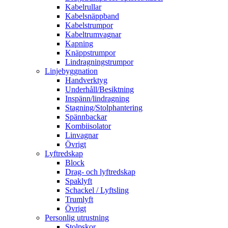
Kabelrullar
Kabelsnäppband
Kabelstrumpor
Kabeltrumvagnar
Kapning
Knäppstrumpor
Lindragningstrumpor
Linjebyggnation
Handverktyg
Underhåll/Besiktning
Inspänn/lindragning
Stagning/Stolphantering
Spännbackar
Kombiisolator
Linvagnar
Övrigt
Lyftredskap
Block
Drag- och lyftredskap
Spaklyft
Schackel / Lyftsling
Trumlyft
Övrigt
Personlig utrustning
Stolpskor