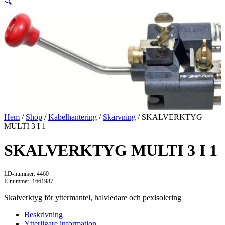
🔍
Hem
/
Shop
/
Kabelhantering
/
Skarvning
/ SKALVERKTYG
MULTI 3 I 1
SKALVERKTYG MULTI 3 I 1
LD-nummer: 4460
E-nummer: 1661987
Skalverktyg för yttermantel, halvledare och pexisolering
Beskrivning
Ytterligare information