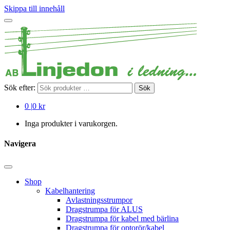
Skippa till innehåll
Sök efter:
Sök
0
|
0 kr
Inga produkter i varukorgen.
Navigera
Shop
Kabelhantering
Avlastningsstrumpor
Dragstrumpa för ALUS
Dragstrumpa för kabel med bärlina
Dragstrumpa för optorör/kabel