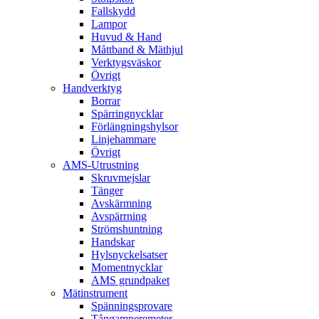
Fallskydd
Lampor
Huvud & Hand
Måttband & Mäthjul
Verktygsväskor
Övrigt
Handverktyg
Borrar
Spärringnycklar
Förlängningshylsor
Linjehammare
Övrigt
AMS-Utrustning
Skruvmejslar
Tänger
Avskärmning
Avspärrning
Strömshuntning
Handskar
Hylsnyckelsatser
Momentnycklar
AMS grundpaket
Mätinstrument
Spänningsprovare
Tångamperemeter