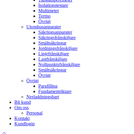
Isolationstestare
Multimeter
Termo
Övrigt
Utomhusapparater
Säkringsapparater
Säkringsfrånskiljare
Smältsäkringar
Jordningsfrånskiljare
Linjefrånskiljare
Lastfrånskiljare
Nollpunktsfrånskiljare
Smältsäkringar
Övrigt
Övrigt
Parafillina
Fundamentriktare
Nerladdningsbart
Bli kund
Om oss
Personal
Kontakt
Kundlogin