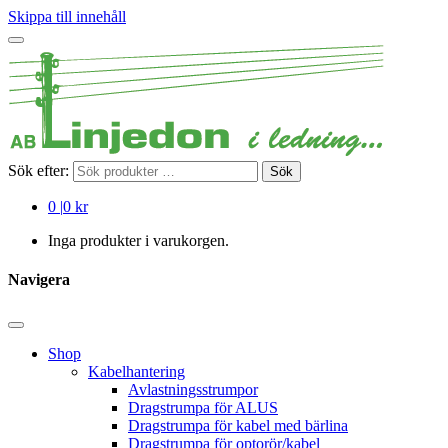
Skippa till innehåll
Sök efter:
Sök
0
|
0 kr
Inga produkter i varukorgen.
Navigera
Shop
Kabelhantering
Avlastningsstrumpor
Dragstrumpa för ALUS
Dragstrumpa för kabel med bärlina
Dragstrumpa för optorör/kabel