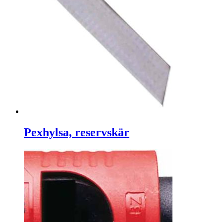
Pexhylsa, reservskär