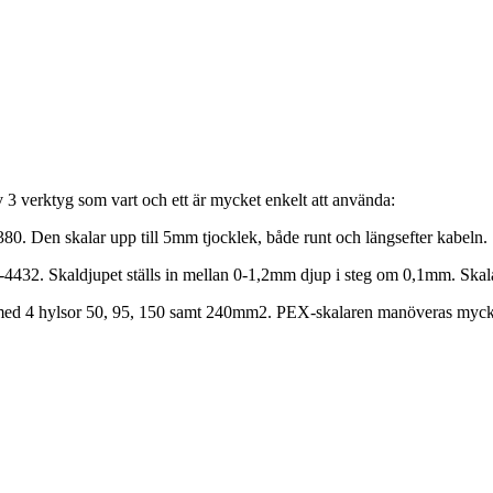
3 verktyg som vart och ett är mycket enkelt att använda:
80. Den skalar upp till 5mm tjocklek, både runt och längsefter kabeln.
 ld-4432. Skaldjupet ställs in mellan 0-1,2mm djup i steg om 0,1mm. Sk
d 4 hylsor 50, 95, 150 samt 240mm2. PEX-skalaren manöveras mycket 