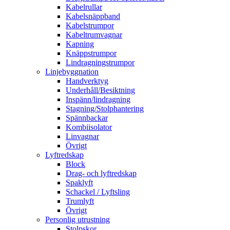
Kabelrullar
Kabelsnäppband
Kabelstrumpor
Kabeltrumvagnar
Kapning
Knäppstrumpor
Lindragningstrumpor
Linjebyggnation
Handverktyg
Underhåll/Besiktning
Inspänn/lindragning
Stagning/Stolphantering
Spännbackar
Kombiisolator
Linvagnar
Övrigt
Lyftredskap
Block
Drag- och lyftredskap
Spaklyft
Schackel / Lyftsling
Trumlyft
Övrigt
Personlig utrustning
Stolpskor