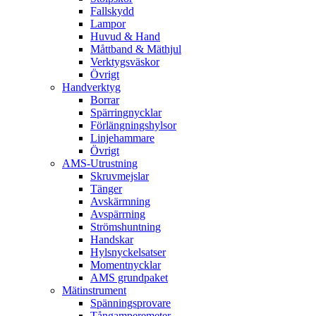
Fallskydd
Lampor
Huvud & Hand
Måttband & Mäthjul
Verktygsväskor
Övrigt
Handverktyg
Borrar
Spärringnycklar
Förlängningshylsor
Linjehammare
Övrigt
AMS-Utrustning
Skruvmejslar
Tänger
Avskärmning
Avspärrning
Strömshuntning
Handskar
Hylsnyckelsatser
Momentnycklar
AMS grundpaket
Mätinstrument
Spänningsprovare
Tångamperemeter