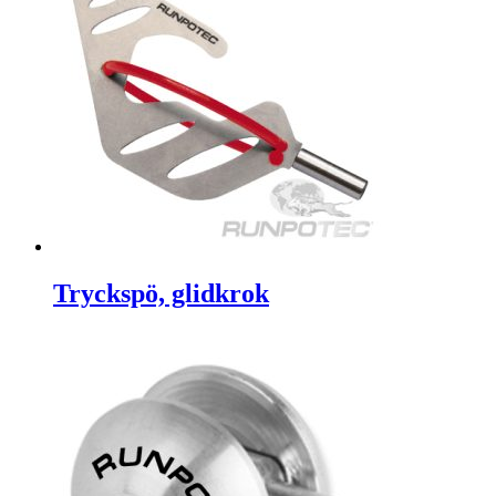
Tryckspö, glidkrok