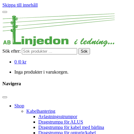
Skippa till innehåll
Sök efter:
Sök
0
|
0 kr
Inga produkter i varukorgen.
Navigera
Shop
Kabelhantering
Avlastningsstrumpor
Dragstrumpa för ALUS
Dragstrumpa för kabel med bärlina
Dragstrumpa för optorör/kabel