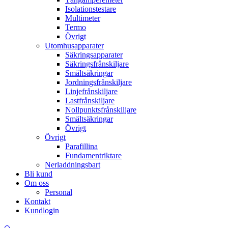
Isolationstestare
Multimeter
Termo
Övrigt
Utomhusapparater
Säkringsapparater
Säkringsfrånskiljare
Smältsäkringar
Jordningsfrånskiljare
Linjefrånskiljare
Lastfrånskiljare
Nollpunktsfrånskiljare
Smältsäkringar
Övrigt
Övrigt
Parafillina
Fundamentriktare
Nerladdningsbart
Bli kund
Om oss
Personal
Kontakt
Kundlogin