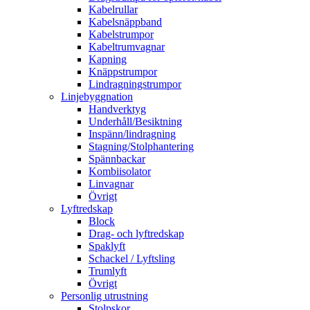
Kabelrullar
Kabelsnäppband
Kabelstrumpor
Kabeltrumvagnar
Kapning
Knäppstrumpor
Lindragningstrumpor
Linjebyggnation
Handverktyg
Underhåll/Besiktning
Inspänn/lindragning
Stagning/Stolphantering
Spännbackar
Kombiisolator
Linvagnar
Övrigt
Lyftredskap
Block
Drag- och lyftredskap
Spaklyft
Schackel / Lyftsling
Trumlyft
Övrigt
Personlig utrustning
Stolpskor