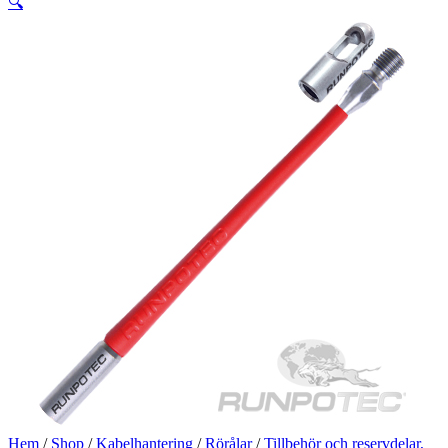
🔍
Hem
/
Shop
/
Kabelhantering
/
Rörålar
/
Tillbehör och reservdelar,