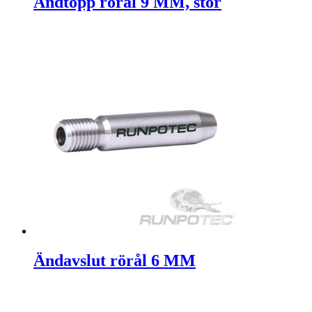
Ändtopp rörål 9 MM, stor
Ändavslut rörål 6 MM