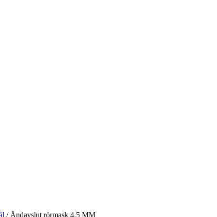
ål
/ Ändavslut rörmask 4,5 MM