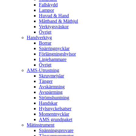
Fallskydd
Lampor
Huvud & Hand
Måttband & Mäthjul
Verktygsväskor
Övrigt
Handverktyg
Borrar
Spärringnycklar
Förlängningshylsor
Linjehammare
Övrigt
AMS-Utrustning
Skruvmejslar
Tänger
Avskärmning
Avspärrning
Strömshuntning
Handskar
Hylsnyckelsatser
Momentnycklar
AMS grundpaket
Mätinstrument
Spänningsprovare
Tångamperemeter