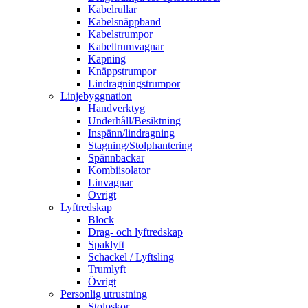
Kabelrullar
Kabelsnäppband
Kabelstrumpor
Kabeltrumvagnar
Kapning
Knäppstrumpor
Lindragningstrumpor
Linjebyggnation
Handverktyg
Underhåll/Besiktning
Inspänn/lindragning
Stagning/Stolphantering
Spännbackar
Kombiisolator
Linvagnar
Övrigt
Lyftredskap
Block
Drag- och lyftredskap
Spaklyft
Schackel / Lyftsling
Trumlyft
Övrigt
Personlig utrustning
Stolpskor