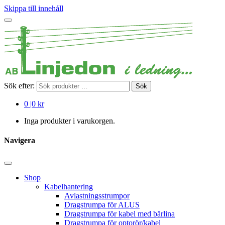
Skippa till innehåll
Sök efter:
Sök
0
|
0 kr
Inga produkter i varukorgen.
Navigera
Shop
Kabelhantering
Avlastningsstrumpor
Dragstrumpa för ALUS
Dragstrumpa för kabel med bärlina
Dragstrumpa för optorör/kabel