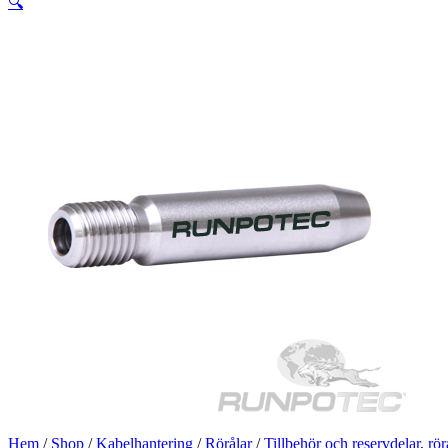
🔍
Hem
/
Shop
/
Kabelhantering
/
Rörålar
/
Tillbehör och reservdelar, rör