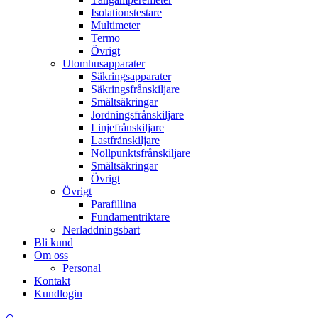
Isolationstestare
Multimeter
Termo
Övrigt
Utomhusapparater
Säkringsapparater
Säkringsfrånskiljare
Smältsäkringar
Jordningsfrånskiljare
Linjefrånskiljare
Lastfrånskiljare
Nollpunktsfrånskiljare
Smältsäkringar
Övrigt
Övrigt
Parafillina
Fundamentriktare
Nerladdningsbart
Bli kund
Om oss
Personal
Kontakt
Kundlogin