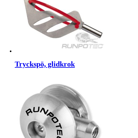
Tryckspö, glidkrok