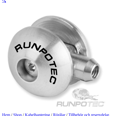
🔍
Hem
/
Shop
/
Kabelhantering
/
Rörålar
/
Tillbehör och reservdelar,