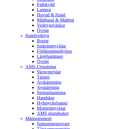
Fallskydd
Lampor
Huvud & Hand
Måttband & Mäthjul
Verktygsväskor
Övrigt
Handverktyg
Borrar
Spärringnycklar
Förlängningshylsor
Linjehammare
Övrigt
AMS-Utrustning
Skruvmejslar
Tänger
Avskärmning
Avspärrning
Strömshuntning
Handskar
Hylsnyckelsatser
Momentnycklar
AMS grundpaket
Mätinstrument
Spänningsprovare
Tångamperemeter