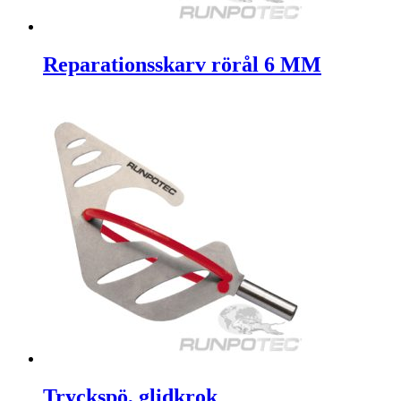
Reparationsskarv rörål 6 MM
Tryckspö, glidkrok