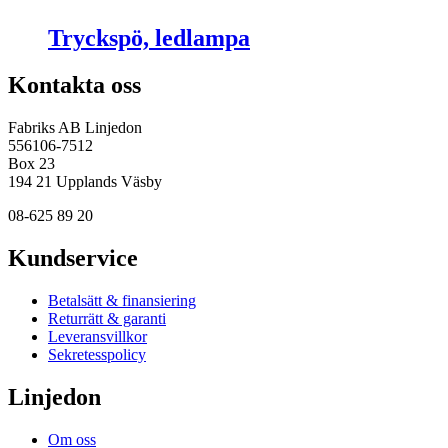
Tryckspö, ledlampa
Kontakta oss
Fabriks AB Linjedon
556106-7512
Box 23
194 21 Upplands Väsby
08-625 89 20
Kundservice
Betalsätt & finansiering
Returrätt & garanti
Leveransvillkor
Sekretesspolicy
Linjedon
Om oss