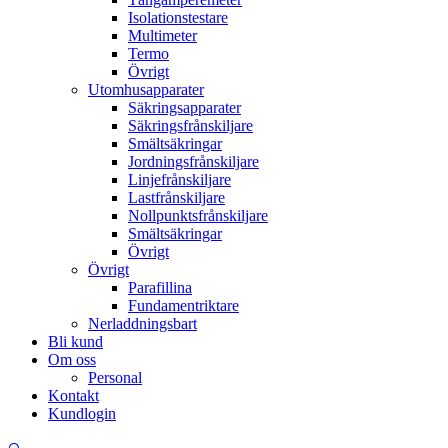
Isolationstestare
Multimeter
Termo
Övrigt
Utomhusapparater
Säkringsapparater
Säkringsfrånskiljare
Smältsäkringar
Jordningsfrånskiljare
Linjefrånskiljare
Lastfrånskiljare
Nollpunktsfrånskiljare
Smältsäkringar
Övrigt
Övrigt
Parafillina
Fundamentriktare
Nerladdningsbart
Bli kund
Om oss
Personal
Kontakt
Kundlogin