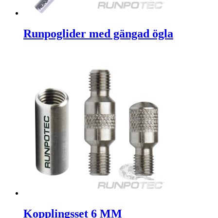
Runpoglider med gängad ögla
Kopplingsset 6 MM