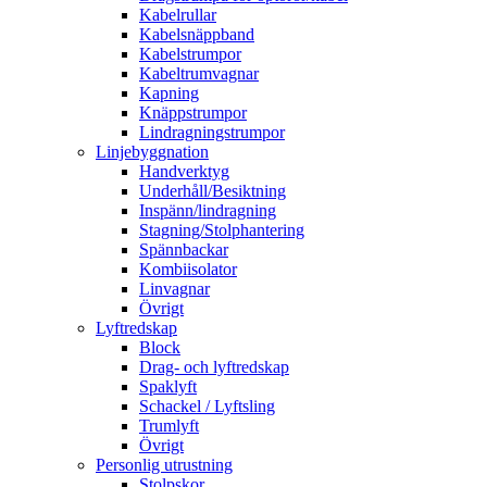
Kabelrullar
Kabelsnäppband
Kabelstrumpor
Kabeltrumvagnar
Kapning
Knäppstrumpor
Lindragningstrumpor
Linjebyggnation
Handverktyg
Underhåll/Besiktning
Inspänn/lindragning
Stagning/Stolphantering
Spännbackar
Kombiisolator
Linvagnar
Övrigt
Lyftredskap
Block
Drag- och lyftredskap
Spaklyft
Schackel / Lyftsling
Trumlyft
Övrigt
Personlig utrustning
Stolpskor