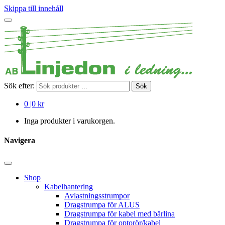
Skippa till innehåll
Sök efter:
Sök
0
|
0 kr
Inga produkter i varukorgen.
Navigera
Shop
Kabelhantering
Avlastningsstrumpor
Dragstrumpa för ALUS
Dragstrumpa för kabel med bärlina
Dragstrumpa för optorör/kabel