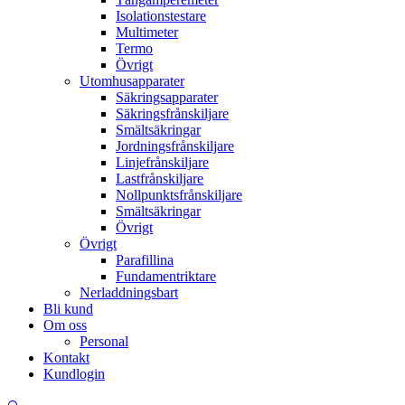
Isolationstestare
Multimeter
Termo
Övrigt
Utomhusapparater
Säkringsapparater
Säkringsfrånskiljare
Smältsäkringar
Jordningsfrånskiljare
Linjefrånskiljare
Lastfrånskiljare
Nollpunktsfrånskiljare
Smältsäkringar
Övrigt
Övrigt
Parafillina
Fundamentriktare
Nerladdningsbart
Bli kund
Om oss
Personal
Kontakt
Kundlogin