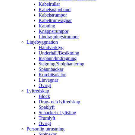
Kabelrullar
Kabelsnäppband
Kabelstrumpor
Kabeltrumvagnar
Kapning
Knäppstrumpor
Lindragningstrumpor
Linjebyggnation
Handverktyg
Underhåll/Besiktning
Inspänn/lindragning
Stagning/Stolphantering
Spännbackar
Kombiisolator
Linvagnar
Övrigt
Lyftredskap
Block
Drag- och lyftredskap
Spaklyft
Schackel / Lyftsling
Trumlyft
Övrigt
Personlig utrustning
Stolpskor