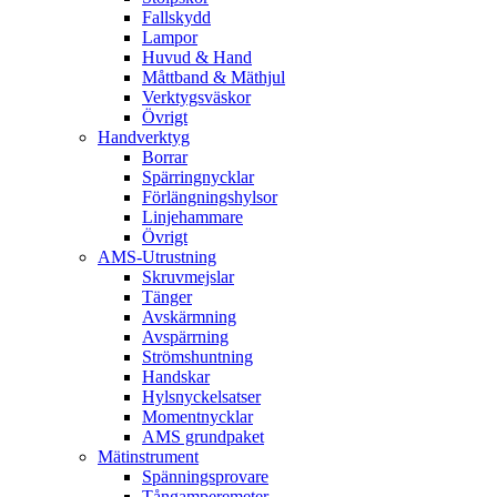
Fallskydd
Lampor
Huvud & Hand
Måttband & Mäthjul
Verktygsväskor
Övrigt
Handverktyg
Borrar
Spärringnycklar
Förlängningshylsor
Linjehammare
Övrigt
AMS-Utrustning
Skruvmejslar
Tänger
Avskärmning
Avspärrning
Strömshuntning
Handskar
Hylsnyckelsatser
Momentnycklar
AMS grundpaket
Mätinstrument
Spänningsprovare
Tångamperemeter