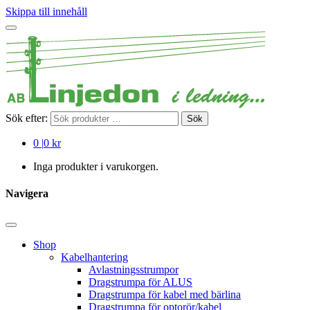
Skippa till innehåll
Sök efter:
Sök
0
|
0 kr
Inga produkter i varukorgen.
Navigera
Shop
Kabelhantering
Avlastningsstrumpor
Dragstrumpa för ALUS
Dragstrumpa för kabel med bärlina
Dragstrumpa för optorör/kabel