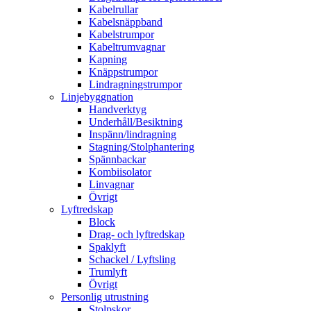
Kabelrullar
Kabelsnäppband
Kabelstrumpor
Kabeltrumvagnar
Kapning
Knäppstrumpor
Lindragningstrumpor
Linjebyggnation
Handverktyg
Underhåll/Besiktning
Inspänn/lindragning
Stagning/Stolphantering
Spännbackar
Kombiisolator
Linvagnar
Övrigt
Lyftredskap
Block
Drag- och lyftredskap
Spaklyft
Schackel / Lyftsling
Trumlyft
Övrigt
Personlig utrustning
Stolpskor