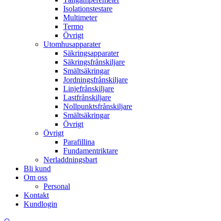
Isolationstestare
Multimeter
Termo
Övrigt
Utomhusapparater
Säkringsapparater
Säkringsfrånskiljare
Smältsäkringar
Jordningsfrånskiljare
Linjefrånskiljare
Lastfrånskiljare
Nollpunktsfrånskiljare
Smältsäkringar
Övrigt
Övrigt
Parafillina
Fundamentriktare
Nerladdningsbart
Bli kund
Om oss
Personal
Kontakt
Kundlogin