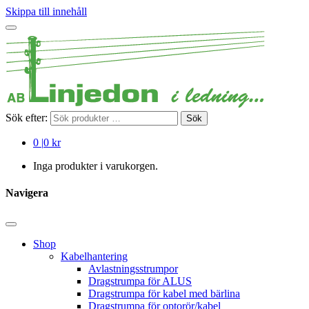
Skippa till innehåll
Sök efter:
Sök
0
|
0 kr
Inga produkter i varukorgen.
Navigera
Shop
Kabelhantering
Avlastningsstrumpor
Dragstrumpa för ALUS
Dragstrumpa för kabel med bärlina
Dragstrumpa för optorör/kabel