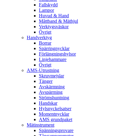
Fallskydd
Lampor
Huvud & Hand
Måttband & Mäthjul
Verktygsväskor
Övrigt
Handverktyg
Borrar
Spärringnycklar
Förlängningshylsor
Linjehammare
Övrigt
AMS-Utrustning
Skruvmejslar
Tänger
Avskärmning
Avspärrning
Strömshuntning
Handskar
Hylsnyckelsatser
Momentnycklar
AMS grundpaket
Mätinstrument
Spänningsprovare
Tångamperemeter