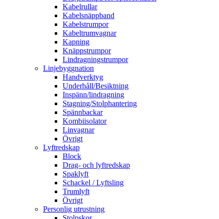
Kabelrullar
Kabelsnäppband
Kabelstrumpor
Kabeltrumvagnar
Kapning
Knäppstrumpor
Lindragningstrumpor
Linjebyggnation
Handverktyg
Underhåll/Besiktning
Inspänn/lindragning
Stagning/Stolphantering
Spännbackar
Kombiisolator
Linvagnar
Övrigt
Lyftredskap
Block
Drag- och lyftredskap
Spaklyft
Schackel / Lyftsling
Trumlyft
Övrigt
Personlig utrustning
Stolpskor