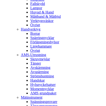
Fallskydd
Lampor
Huvud & Hand
Måttband & Mäthjul
Verktygsväskor
Övrigt
Handverktyg
Borrar
Spärringnycklar
Förlängningshylsor
Linjehammare
Övrigt
AMS-Utrustning
Skruvmejslar
Tänger
Avskärmning
Avspärrning
Strömshuntning
Handskar
Hylsnyckelsatser
Momentnycklar
AMS grundpaket
Mätinstrument
Spänningsprovare
Tångamperemeter