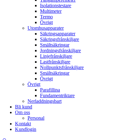
Isolationstestare
Multimeter
Termo
Övrigt
Utomhusapparater
Säkringsapparater
Säkringsfrånskiljare
Smältsäkringar
Jordningsfrånskiljare
Linjefrånskiljare
Lastfrånskiljare
Nollpunktsfrånskiljare
Smältsäkringar
Övrigt
Övrigt
Parafillina
Fundamentriktare
Nerladdningsbart
Bli kund
Om oss
Personal
Kontakt
Kundlogin