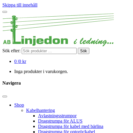
Skippa till innehåll
Sök efter:
Sök
0
|
0 kr
Inga produkter i varukorgen.
Navigera
Shop
Kabelhantering
Avlastningsstrumpor
Dragstrumpa för ALUS
Dragstrumpa för kabel med bärlina
Dragstrumpa för optorör/kabel