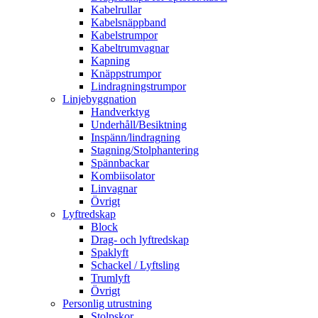
Kabelrullar
Kabelsnäppband
Kabelstrumpor
Kabeltrumvagnar
Kapning
Knäppstrumpor
Lindragningstrumpor
Linjebyggnation
Handverktyg
Underhåll/Besiktning
Inspänn/lindragning
Stagning/Stolphantering
Spännbackar
Kombiisolator
Linvagnar
Övrigt
Lyftredskap
Block
Drag- och lyftredskap
Spaklyft
Schackel / Lyftsling
Trumlyft
Övrigt
Personlig utrustning
Stolpskor