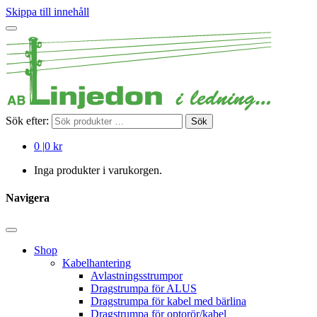
Skippa till innehåll
Sök efter:
Sök
0
|
0 kr
Inga produkter i varukorgen.
Navigera
Shop
Kabelhantering
Avlastningsstrumpor
Dragstrumpa för ALUS
Dragstrumpa för kabel med bärlina
Dragstrumpa för optorör/kabel