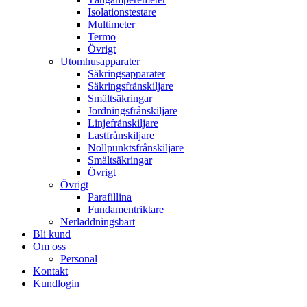
Isolationstestare
Multimeter
Termo
Övrigt
Utomhusapparater
Säkringsapparater
Säkringsfrånskiljare
Smältsäkringar
Jordningsfrånskiljare
Linjefrånskiljare
Lastfrånskiljare
Nollpunktsfrånskiljare
Smältsäkringar
Övrigt
Övrigt
Parafillina
Fundamentriktare
Nerladdningsbart
Bli kund
Om oss
Personal
Kontakt
Kundlogin