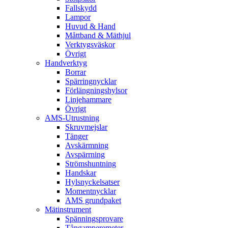
Fallskydd
Lampor
Huvud & Hand
Måttband & Mäthjul
Verktygsväskor
Övrigt
Handverktyg
Borrar
Spärringnycklar
Förlängningshylsor
Linjehammare
Övrigt
AMS-Utrustning
Skruvmejslar
Tänger
Avskärmning
Avspärrning
Strömshuntning
Handskar
Hylsnyckelsatser
Momentnycklar
AMS grundpaket
Mätinstrument
Spänningsprovare
Tångamperemeter