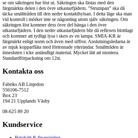
se om säkringen har löst ut. Säkringen ska fästas med den
färgmärkta delen i den övre utkastarfjädern. ”Strumpan” ska då
täcka smälttråden till den nedre kontakthylsan. I detta läge ska man
vid kontroll i mörker inte se någonting utom själv säkringen. Om
säkringen löst kommer dess övre del hänga i den övre
utkastarfjädern. I den nedre utkastarfjädern blir då reflexen blottlagt
och kommer att tydligt lysa i sken av en lampa. SMIA-KR är
färgmärkt enligt norm och även med siffror. Anslutningsledarna är
av mjuk kopparfläta med förtennade ytterändar. Smälttråden är
innesluten i icke antändligt material. Mycket lätt att montera.
Standardförpackning om 12st.
Kontakta oss
Fabriks AB Linjedon
556106-7512
Box 23
194 21 Upplands Väsby
08-625 89 20
Kundservice
Betalsätt & finansiering