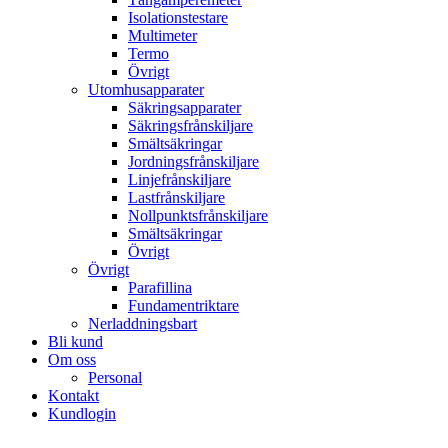
Isolationstestare
Multimeter
Termo
Övrigt
Utomhusapparater
Säkringsapparater
Säkringsfrånskiljare
Smältsäkringar
Jordningsfrånskiljare
Linjefrånskiljare
Lastfrånskiljare
Nollpunktsfrånskiljare
Smältsäkringar
Övrigt
Övrigt
Parafillina
Fundamentriktare
Nerladdningsbart
Bli kund
Om oss
Personal
Kontakt
Kundlogin