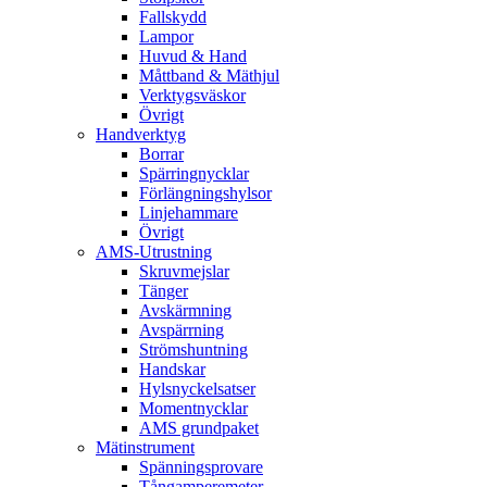
Fallskydd
Lampor
Huvud & Hand
Måttband & Mäthjul
Verktygsväskor
Övrigt
Handverktyg
Borrar
Spärringnycklar
Förlängningshylsor
Linjehammare
Övrigt
AMS-Utrustning
Skruvmejslar
Tänger
Avskärmning
Avspärrning
Strömshuntning
Handskar
Hylsnyckelsatser
Momentnycklar
AMS grundpaket
Mätinstrument
Spänningsprovare
Tångamperemeter