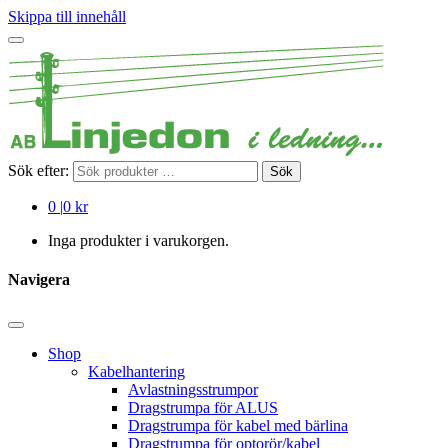
Skippa till innehåll
Sök efter:
Sök
0
|
0 kr
Inga produkter i varukorgen.
Navigera
Shop
Kabelhantering
Avlastningsstrumpor
Dragstrumpa för ALUS
Dragstrumpa för kabel med bärlina
Dragstrumpa för optorör/kabel