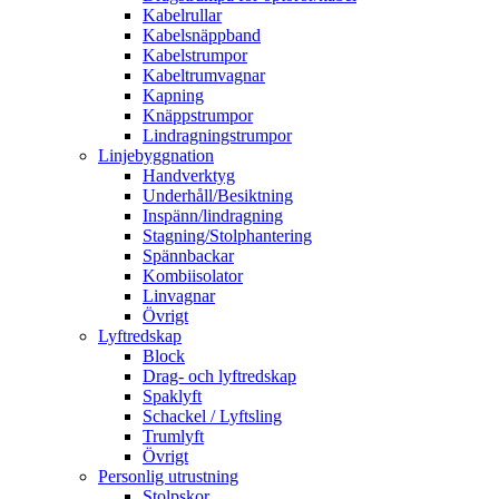
Kabelrullar
Kabelsnäppband
Kabelstrumpor
Kabeltrumvagnar
Kapning
Knäppstrumpor
Lindragningstrumpor
Linjebyggnation
Handverktyg
Underhåll/Besiktning
Inspänn/lindragning
Stagning/Stolphantering
Spännbackar
Kombiisolator
Linvagnar
Övrigt
Lyftredskap
Block
Drag- och lyftredskap
Spaklyft
Schackel / Lyftsling
Trumlyft
Övrigt
Personlig utrustning
Stolpskor