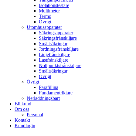
Isolationstestare
Multimeter
Termo
Övrigt
Utomhusapparater
Säkringsapparater
Säkringsfrånskiljare
Smältsäkringar
Jordningsfrånskiljare
Linjefrånskiljare
Lastfrånskiljare
Nollpunktsfrånskiljare
Smältsäkringar
Övrigt
Övrigt
Parafillina
Fundamentriktare
Nerladdningsbart
Bli kund
Om oss
Personal
Kontakt
Kundlogin