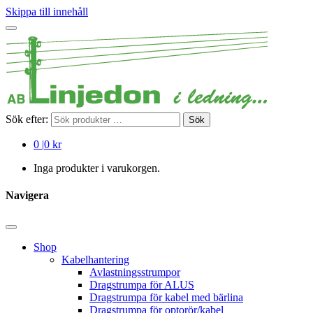
Skippa till innehåll
Sök efter:
Sök
0
|
0 kr
Inga produkter i varukorgen.
Navigera
Shop
Kabelhantering
Avlastningsstrumpor
Dragstrumpa för ALUS
Dragstrumpa för kabel med bärlina
Dragstrumpa för optorör/kabel