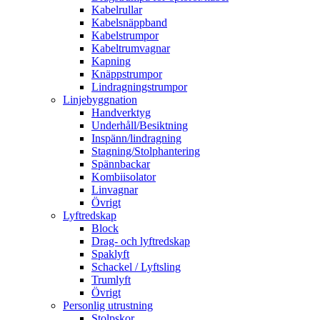
Kabelrullar
Kabelsnäppband
Kabelstrumpor
Kabeltrumvagnar
Kapning
Knäppstrumpor
Lindragningstrumpor
Linjebyggnation
Handverktyg
Underhåll/Besiktning
Inspänn/lindragning
Stagning/Stolphantering
Spännbackar
Kombiisolator
Linvagnar
Övrigt
Lyftredskap
Block
Drag- och lyftredskap
Spaklyft
Schackel / Lyftsling
Trumlyft
Övrigt
Personlig utrustning
Stolpskor