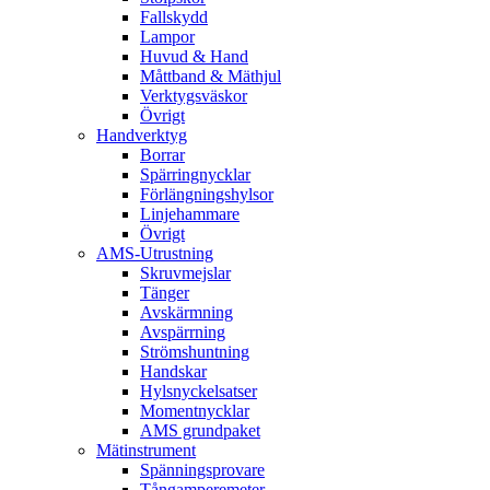
Fallskydd
Lampor
Huvud & Hand
Måttband & Mäthjul
Verktygsväskor
Övrigt
Handverktyg
Borrar
Spärringnycklar
Förlängningshylsor
Linjehammare
Övrigt
AMS-Utrustning
Skruvmejslar
Tänger
Avskärmning
Avspärrning
Strömshuntning
Handskar
Hylsnyckelsatser
Momentnycklar
AMS grundpaket
Mätinstrument
Spänningsprovare
Tångamperemeter