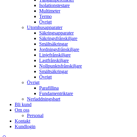
Isolationstestare
Multimeter
Termo
Övrigt
Utomhusapparater
Säkringsapparater
Säkringsfrånskiljare
Smältsäkringar
Jordningsfrånskiljare
Linjefrånskiljare
Lastfrånskiljare
Nollpunktsfrånskiljare
Smältsäkringar
Övrigt
Övrigt
Parafillina
Fundamentriktare
Nerladdningsbart
Bli kund
Om oss
Personal
Kontakt
Kundlogin