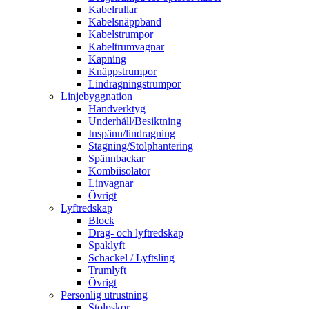
Kabelrullar
Kabelsnäppband
Kabelstrumpor
Kabeltrumvagnar
Kapning
Knäppstrumpor
Lindragningstrumpor
Linjebyggnation
Handverktyg
Underhåll/Besiktning
Inspänn/lindragning
Stagning/Stolphantering
Spännbackar
Kombiisolator
Linvagnar
Övrigt
Lyftredskap
Block
Drag- och lyftredskap
Spaklyft
Schackel / Lyftsling
Trumlyft
Övrigt
Personlig utrustning
Stolpskor