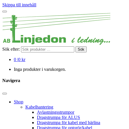
Skippa till innehåll
Sök efter:
Sök
0
|
0 kr
Inga produkter i varukorgen.
Navigera
Shop
Kabelhantering
Avlastningsstrumpor
Dragstrumpa för ALUS
Dragstrumpa för kabel med bärlina
Dragstrumpa för optorör/kabel