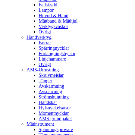
Fallskydd
Lampor
Huvud & Hand
Måttband & Mäthjul
Verktygsväskor
Övrigt
Handverktyg
Borrar
Spärringnycklar
Förlängningshylsor
Linjehammare
Övrigt
AMS-Utrustning
Skruvmejslar
Tänger
Avskärmning
Avspärrning
Strömshuntning
Handskar
Hylsnyckelsatser
Momentnycklar
AMS grundpaket
Mätinstrument
Spänningsprovare
Tångamperemeter