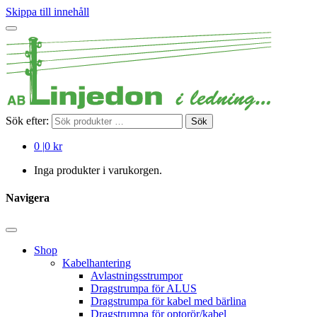
Skippa till innehåll
Sök efter:
Sök
0
|
0 kr
Inga produkter i varukorgen.
Navigera
Shop
Kabelhantering
Avlastningsstrumpor
Dragstrumpa för ALUS
Dragstrumpa för kabel med bärlina
Dragstrumpa för optorör/kabel