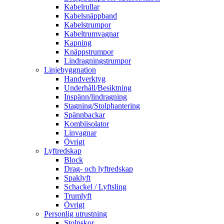
Kabelrullar
Kabelsnäppband
Kabelstrumpor
Kabeltrumvagnar
Kapning
Knäppstrumpor
Lindragningstrumpor
Linjebyggnation
Handverktyg
Underhåll/Besiktning
Inspänn/lindragning
Stagning/Stolphantering
Spännbackar
Kombiisolator
Linvagnar
Övrigt
Lyftredskap
Block
Drag- och lyftredskap
Spaklyft
Schackel / Lyftsling
Trumlyft
Övrigt
Personlig utrustning
Stolpskor