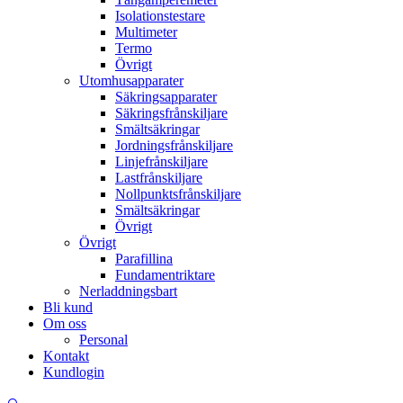
Isolationstestare
Multimeter
Termo
Övrigt
Utomhusapparater
Säkringsapparater
Säkringsfrånskiljare
Smältsäkringar
Jordningsfrånskiljare
Linjefrånskiljare
Lastfrånskiljare
Nollpunktsfrånskiljare
Smältsäkringar
Övrigt
Övrigt
Parafillina
Fundamentriktare
Nerladdningsbart
Bli kund
Om oss
Personal
Kontakt
Kundlogin